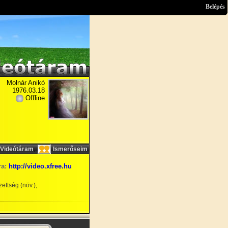
Belépés
Molnár Anikó
1976.03.18
Offline
,
Videótáram
Ismerőseim
ra:
http://video.xfree.hu
,
ettség (növ.)