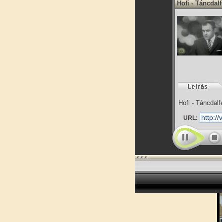
Hofi - Táncdalf
Hofi - Táncdalf
URL: