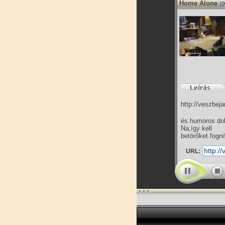
Home Alone
(0
http://veszbeja
és humoros do
Na,így kell
betörőket fogni
URL: