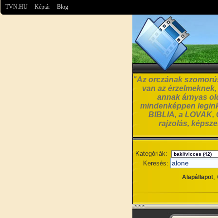
TVN.HU
Képtár
Blog
"Az orczának szomorúsá
van az érzelmeknek, a
annak árnyas old
mindenképpen leginká
BIBLIA, a LOVAK, C
rajzolás, képsz
Kategóriák:
Keresés:
,
Alapállapot