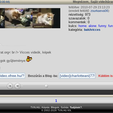
,
Megnézem
Saját videótár
0:00:44)
feltöltve: 2010-07-29 23:13:23
(eredeti feltöltő:
zsurkaeva06
)
nézettség: 973
szavazatok: 0
kommentek: 0
kulcs:
home
,
alone
,
funny
,
fun
kategória:
baki/vicces
rat.org< br /> Vicces videók, képek
lgok gyűjteménye.
!
Beszúrás a Blog -ba:
Küldöm i
1
TVN.HU
,
Képtár
,
Blogok
,
Szótár
,
Tudjátok?
,
© 2002-2026 TVN.HU Kft.