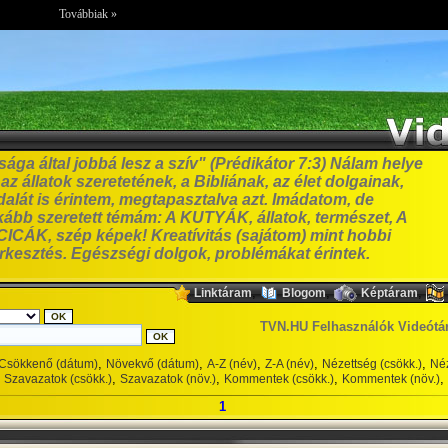
Továbbiak »
ga által jobbá lesz a szív" (Prédikátor 7:3) Nálam helye
z állatok szeretetének, a Bibliának, az élet dolgainak,
alát is érintem, megtapasztalva azt. Imádatom, de
bb szeretett témám: A KUTYÁK, állatok, természet, A
ICÁK, szép képek! Kreatívitás (sajátom) mint hobbi
erkesztés. Egészségi dolgok, problémákat érintek.
,
,
,
Linktáram
Blogom
Képtáram
TVN.HU Felhasználók Videótá
,
,
,
,
,
Csökkenő (dátum)
Növekvő (dátum)
A-Z (név)
Z-A (név)
Nézettség (csökk.)
Néz
,
,
,
,
Szavazatok (csökk.)
Szavazatok (növ.)
Kommentek (csökk.)
Kommentek (növ.)
1