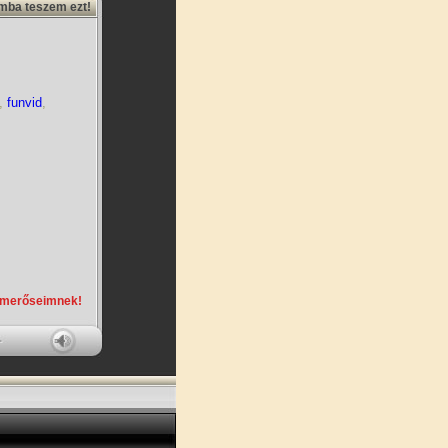
amba teszem ezt!
,
funvid
,
smerőseimnek!