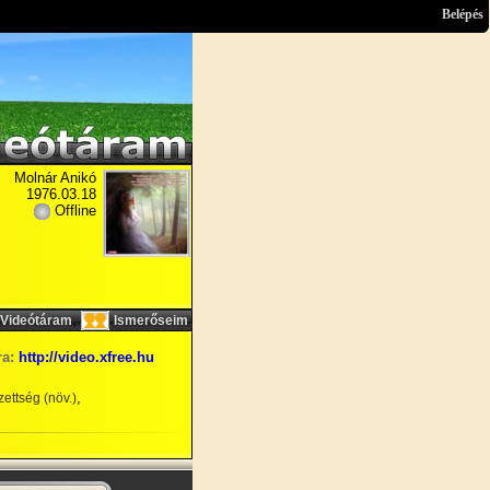
Belépés
Molnár Anikó
1976.03.18
Offline
,
Videótáram
Ismerőseim
ra:
http://video.xfree.hu
,
ettség (növ.)