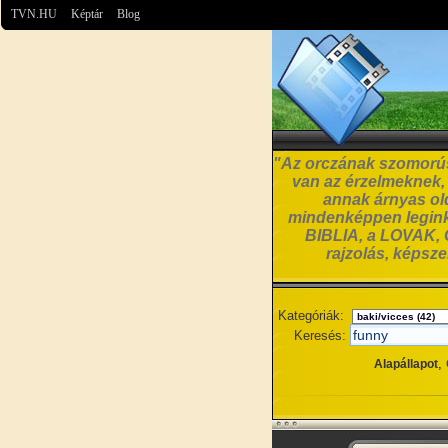
TVN.HU
Képtár
Blog
"Az orczának szomorúsá
van az érzelmeknek, a
annak árnyas old
mindenképpen leginká
BIBLIA, a LOVAK, C
rajzolás, képsz
Kategóriák:
Keresés:
,
Alapállapot