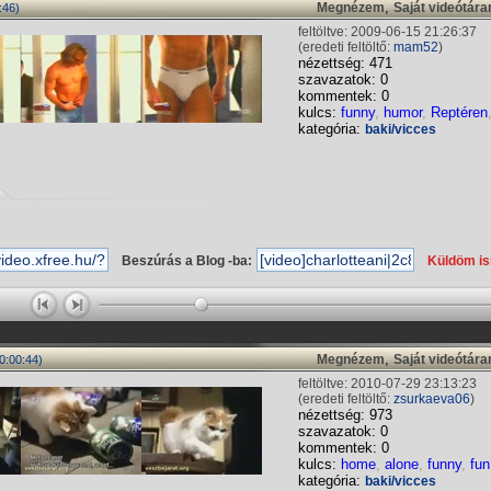
,
Megnézem
Saját videótár
:46)
feltöltve: 2009-06-15 21:26:37
(eredeti feltöltő:
mam52
)
nézettség: 471
szavazatok: 0
kommentek: 0
kulcs:
funny
,
humor
,
Reptéren
kategória:
baki/vicces
Beszúrás a Blog -ba:
Küldöm i
,
Megnézem
Saját videótár
0:00:44)
feltöltve: 2010-07-29 23:13:23
(eredeti feltöltő:
zsurkaeva06
)
nézettség: 973
szavazatok: 0
kommentek: 0
kulcs:
home
,
alone
,
funny
,
fun
kategória:
baki/vicces