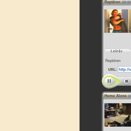
Reptéren
(00:00
Reptéren
URL:
Home Alone
(0