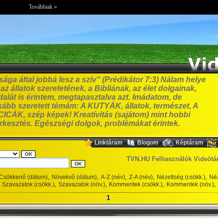
Továbbiak »
ga által jobbá lesz a szív" (Prédikátor 7:3) Nálam helye
z állatok szeretetének, a Bibliának, az élet dolgainak,
alát is érintem, megtapasztalva azt. Imádatom, de
bb szeretett témám: A KUTYÁK, állatok, természet, A
ICÁK, szép képek! Kreatívitás (sajátom) mint hobbi
erkesztés. Egészségi dolgok, problémákat érintek.
,
,
,
Linktáram
Blogom
Képtáram
TVN.HU Felhasználók Videótá
,
,
,
,
,
Csökkenő (dátum)
Növekvő (dátum)
A-Z (név)
Z-A (név)
Nézettség (csökk.)
Néz
,
,
,
,
Szavazatok (csökk.)
Szavazatok (növ.)
Kommentek (csökk.)
Kommentek (növ.)
1