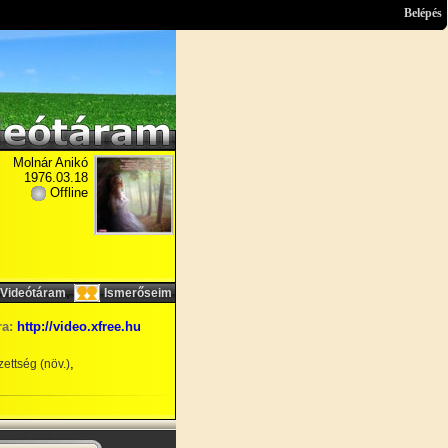
Belépés
Molnár Anikó
1976.03.18
Offline
,
Videótáram
Ismerőseim
ra:
http://video.xfree.hu
,
ettség (növ.)