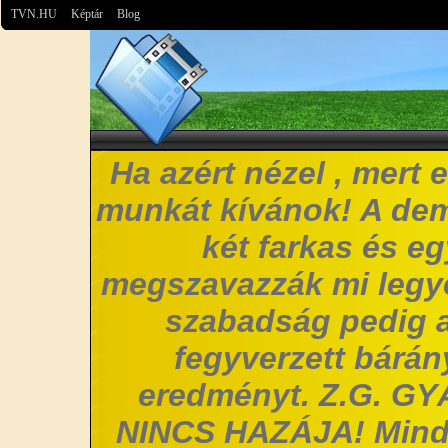
TVN.HU
Képtár
Blog
Ha azért nézel , mert 
munkát kívánok! A de
két farkas és e
megszavazzák mi legye
szabadság pedig a
fegyverzett bárány
eredményt. Z.G. G
NINCS HAZÁJA! Mind