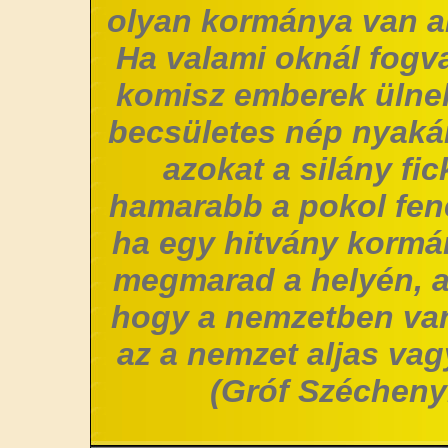
olyan kormánya van a
Ha valami oknál fogv
komisz emberek ülne
becsületes nép nyakár
azokat a silány fi
hamarabb a pokol fene
ha egy hitvány korm
megmarad a helyén, 
hogy a nemzetben van
az a nemzet aljas vag
(Gróf Széchenyi