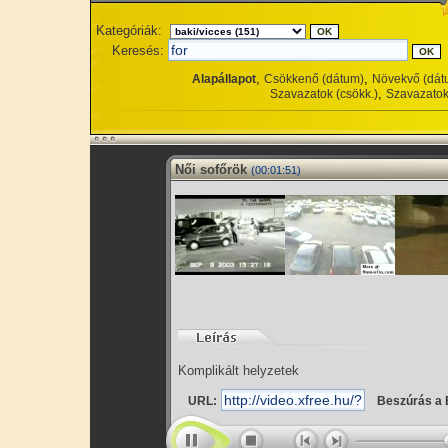
Kategóriák:
Keresés:
,
,
Alapállapot
Csökkenő (dátum)
Növekvő (dát
,
Szavazatok (csökk.)
Szavazatok
Női sofőrök
(00:01:51)
Komplikált helyzetek
URL:
Beszúrás a 