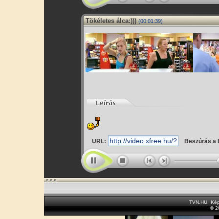
Tökéletes álca:)))
(00:01:39)
URL:
Beszúrás a 
TVN.HU
,
Kép
© 2