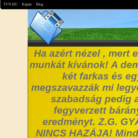
TVN.HU
Képtár
Blog
Ha azért nézel , mert 
munkát kívánok! A de
két farkas és e
megszavazzák mi legye
szabadság pedig a
fegyverzett bárány
eredményt. Z.G. G
NINCS HAZÁJA! Mind