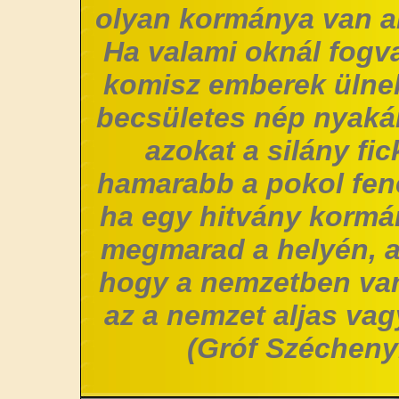
olyan kormánya van a
Ha valami oknál fogv
komisz emberek ülne
becsületes nép nyakár
azokat a silány fi
hamarabb a pokol fene
ha egy hitvány korm
megmarad a helyén, 
hogy a nemzetben van
az a nemzet aljas vag
(Gróf Széchenyi