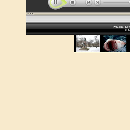
TVN.HU
,
Kép
© 2