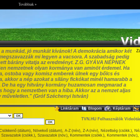
Továbbiak »
ez a munkád, jó munkát kívánok! A demokrácia amikor két
Z
 megszavazzák mi legyen a vacsora. A szabadság pedig
rzett bárány vitatja az eredményt. Z.G. GYÁVA NÉPNEK
n nemzetnek olyan kormánya van aminöt érdemel. Ha
va, ostoba vagy komisz emberek ülnek egy bőlcs és
, akkor a nép azokat a silány fickókat minél hamarabb a
di. De ha egy hitvány kormány huzamosan megmarad a
s hogy a nemzetben van a hiba. Akkor az a nemzet aljas
 műveletlen." (Gróf Széchenyi István)
,
,
,
Linktáram
Blogom
Képtáram
TVN.HU Felhasználók Videótá
,
,
,
,
,
Csökkenő (dátum)
Növekvő (dátum)
A-Z (név)
Z-A (név)
Nézettség (csökk.)
Néz
,
,
,
,
Szavazatok (csökk.)
Szavazatok (növ.)
Kommentek (csökk.)
Kommentek (növ.)