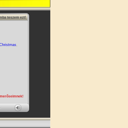
amba teszem ezt!
Christmas
,
smerőseimnek!