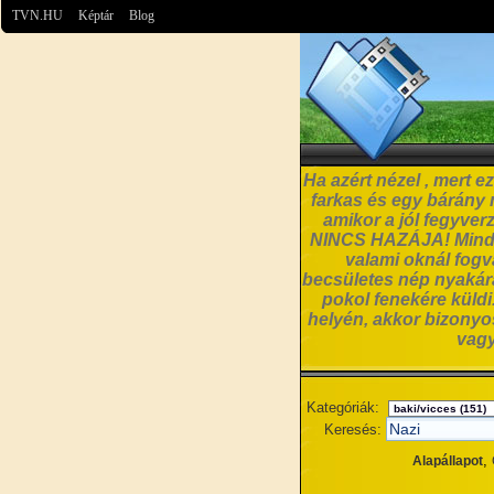
TVN.HU
Képtár
Blog
Ha azért nézel , mert 
farkas és egy bárány
amikor a jól fegyve
NINCS HAZÁJA! Minde
valami oknál fog
becsületes nép nyakára
pokol fenekére kül
helyén, akkor bizonyo
vagy
Kategóriák:
Keresés:
,
Alapállapot