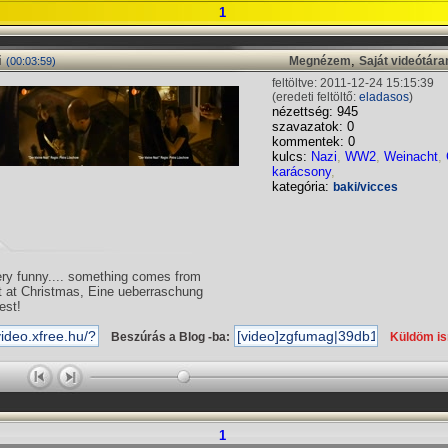
1
i
,
Megnézem
Saját videótár
(00:03:59)
feltöltve: 2011-12-24 15:15:39
(eredeti feltöltő:
eladasos
)
nézettség: 945
szavazatok: 0
kommentek: 0
kulcs:
Nazi
,
WW2
,
Weinacht
,
karácsony
,
kategória:
baki/vicces
ery funny.... something comes from
it at Christmas, Eine ueberraschung
est!
Beszúrás a Blog -ba:
Küldöm i
1