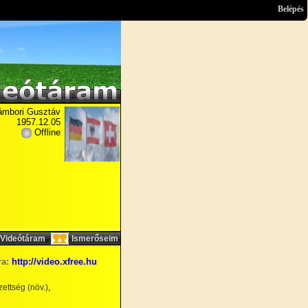
Belépés
ámbori Gusztáv
1957.12.05
Offline
,
Videótáram
Ismerőseim
ra:
http://video.xfree.hu
,
ettség (növ.)