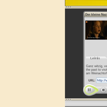
Der kleine Naz
Ganz witzig, v
the past to vis
am Weinachtsf
URL: