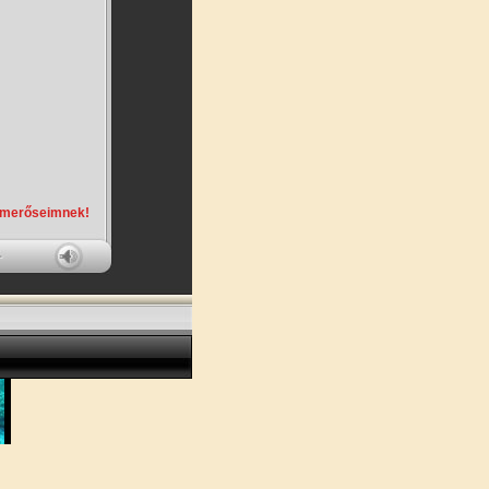
smerőseimnek!