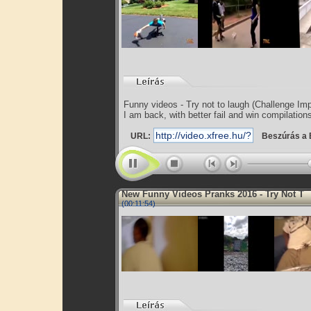
Funny videos - Try not to laugh (Challenge Im
I am back, with better fail and win compilation
URL:
Beszúrás a 
New Funny Videos Pranks 2016 - Try Not T
(00:11:54)