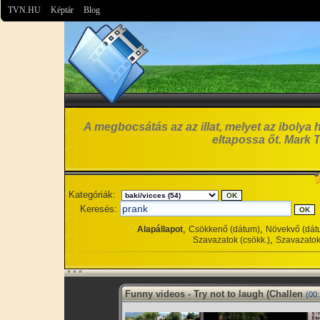
TVN.HU
Képtár
Blog
A megbocsátás az az illat, melyet az ibolya 
eltapossa őt. Mark 
Kategóriák:
Keresés:
,
,
Alapállapot
Csökkenő (dátum)
Növekvő (dát
,
Szavazatok (csökk.)
Szavazatok
Funny videos - Try not to laugh (Challen
(00: