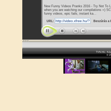
New Funny Videos Pranks 2016 - Try Not To Lau
when you are watching our compilations =) SC
funny videos, epic fails, instant ka...
URL:
Beszúrás a 
TVN.HU
,
Kép
© 2