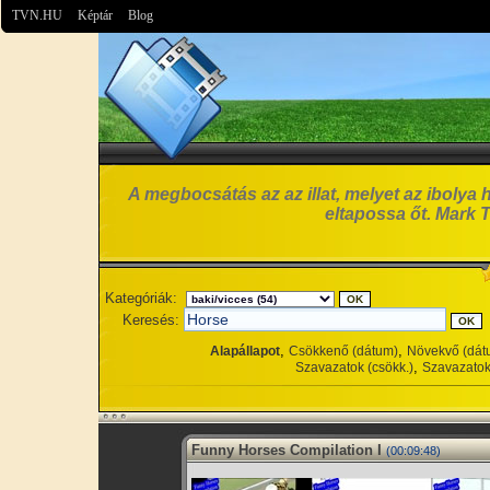
TVN.HU
Képtár
Blog
A megbocsátás az az illat, melyet az ibolya 
eltapossa őt. Mark 
Kategóriák:
Keresés:
,
,
Alapállapot
Csökkenő (dátum)
Növekvő (dát
,
Szavazatok (csökk.)
Szavazatok
Funny Horses Compilation I
(00:09:48)