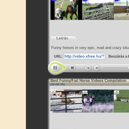
Funny horses in very epic, mad and crazy situ
URL:
Beszúrás a 
Best Funny/Fail Horse Videos Compilation
(00:06:35)