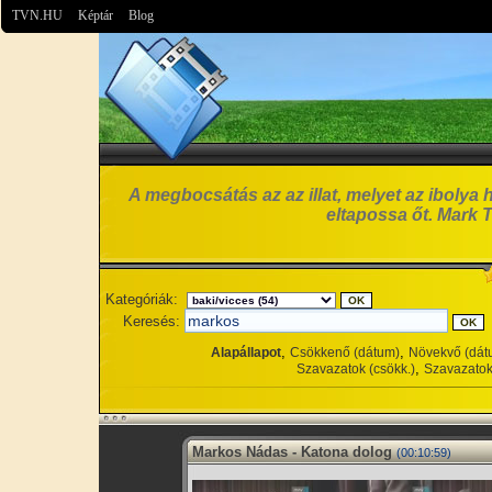
TVN.HU
Képtár
Blog
A megbocsátás az az illat, melyet az ibolya 
eltapossa őt. Mark 
Kategóriák:
Keresés:
,
,
Alapállapot
Csökkenő (dátum)
Növekvő (dát
,
Szavazatok (csökk.)
Szavazatok
Markos Nádas - Katona dolog
(00:10:59)