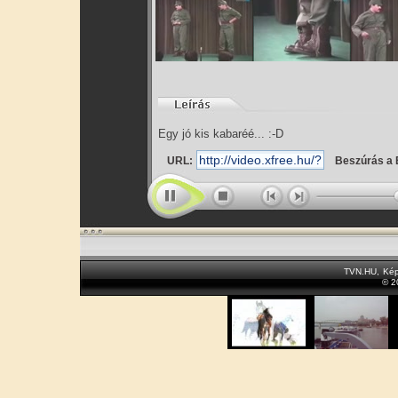
Egy jó kis kabaréé... :-D
URL:
Beszúrás a 
TVN.HU
,
Kép
© 2