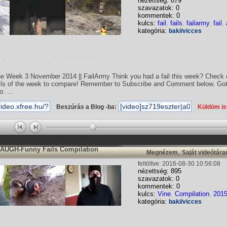
nézettség: 879
szavazatok: 0
kommentek: 0
kulcs:
fail
,
fails
,
failarmy
,
fail
,
kategória:
baki/vicces
the Week 3 November 2014 || FailArmy Think you had a fail this week? Check o
ls of the week to compare! Remember to Subscribe and Comment below. Got 
. ...
Beszúrás a Blog -ba:
Küldöm i
AUGH-Funny Fails Compilation
,
Megnézem
Saját videótár
feltöltve: 2016-08-30 10:56:08
nézettség: 895
szavazatok: 0
kommentek: 0
kulcs:
Vine
,
Compilation
,
201
kategória:
baki/vicces