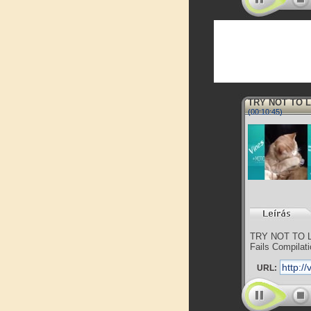
TRY NOT TO L
(00:10:45)
TRY NOT TO LA
Fails Compilati
URL: