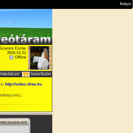
Belépés
Szuromi Eszter
2016.01.01
Offline
,
Videótáram
Ismerőseim
ra:
http://video.xfree.hu
,
ettség (növ.)
amba teszem ezt!