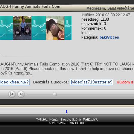
AUGH-Funny Animals Fails Com
,
Megnézem
Saját videótár
feltöltve: 2016-08-30 22:12:47
nézettség: 1138
szavazatok: 0
kommentek: 0
kulcs:
kategória:
baki/vicces
UGH-Funny Animals Fails Compilation 2016 (Part 6) TRY NOT TO LAUGH-
on 2016 (Part 6) Please check out this new T-shirt to help improve our channe
GoyRKs https://go...
Beszúrás a Blog -ba:
Küldöm i
1
TVN.HU
,
Képtár
,
Blogok
,
Szótár
,
Tudjátok?
,
© 2002-2026 TVN.HU Kft.