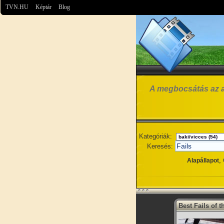
TVN.HU
Képtár
Blog
A megbocsátás az az 
Kategóriák:
Keresés:
,
Alapállapot
Best Fails of 