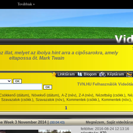
Továbbiak »
illat, melyet az ibolya hint arra a cipősarokra, amely
eltapossa őt. Mark Twain
,
,
,
Linktáram
Blogom
Képtáram
TVN.HU Felhasználók Videótá
,
,
,
,
,
Csökkenő (dátum)
Növekvő (dátum)
A-Z (név)
Z-A (név)
Nézettség (csökk.)
Néz
,
,
,
,
Szavazatok (csökk.)
Szavazatok (növ.)
Kommentek (csökk.)
Kommentek (növ.)
1
the Week 3 November 2014 |
,
Megnézem
Saját videótár
(00:04:43)
feltöltve: 2016-08-24 12:13:16