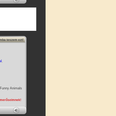
amba teszem ezt!
al
,
Funny Animals
smerőseimnek!