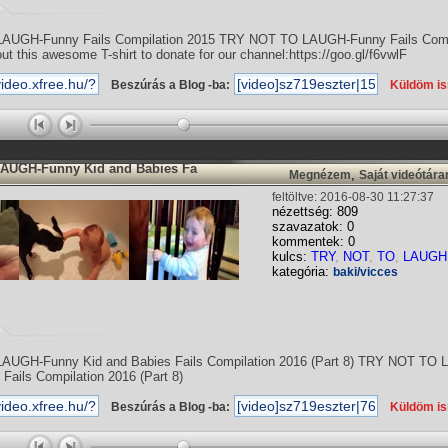
UGH-Funny Fails Compilation 2015 TRY NOT TO LAUGH-Funny Fails Comp
t this awesome T-shirt to donate for our channel:https://goo.gl/f6vwlF
Beszúrás a Blog -ba:
Küldöm i
AUGH-Funny Kid and Babies Fa
,
Megnézem
Saját videótár
feltöltve: 2016-08-30 11:27:37
nézettség: 809
szavazatok: 0
kommentek: 0
kulcs:
TRY
,
NOT
,
TO
,
LAUGH
kategória:
baki/vicces
UGH-Funny Kid and Babies Fails Compilation 2016 (Part 8) TRY NOT TO
 Fails Compilation 2016 (Part 8)
Beszúrás a Blog -ba:
Küldöm i