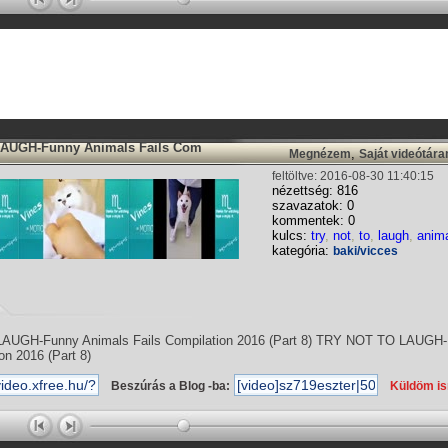
AUGH-Funny Animals Fails Com
,
Megnézem
Saját videótár
feltöltve: 2016-08-30 11:40:15
nézettség: 816
szavazatok: 0
kommentek: 0
kulcs:
try
,
not
,
to
,
laugh
,
anim
kategória:
baki/vicces
UGH-Funny Animals Fails Compilation 2016 (Part 8) TRY NOT TO LAUGH-
on 2016 (Part 8)
Beszúrás a Blog -ba:
Küldöm i