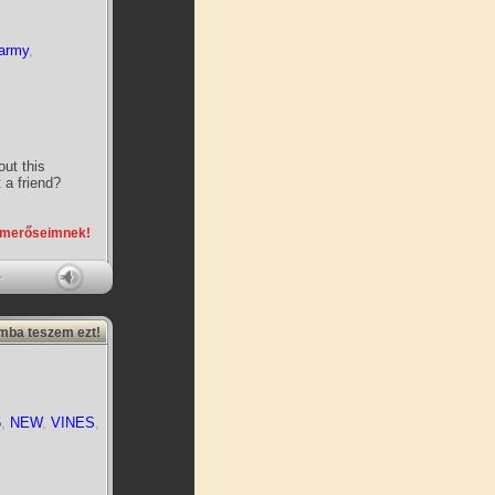
army
,
ut this
a friend?
smerőseimnek!
amba teszem ezt!
5
,
NEW
,
VINES
,