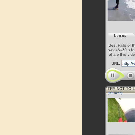
Best Fails of 
week&#39 s fai
Share this video
URL:
TRY NOT TO L
(00:10:48)