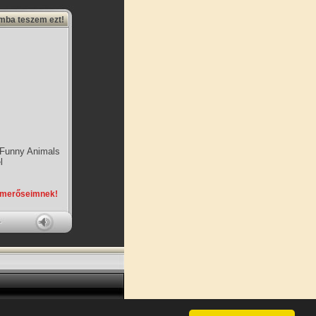
amba teszem ezt!
Funny Animals
l
smerőseimnek!