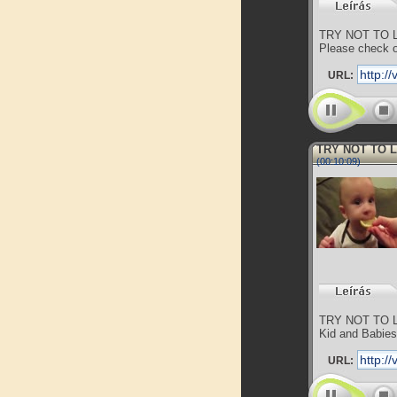
TRY NOT TO LA
Please check ou
URL:
TRY NOT TO L
(00:10:09)
TRY NOT TO LA
Kid and Babies
URL: