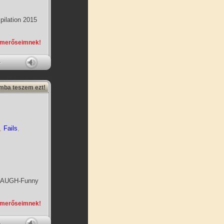
ilation 2015
smerőseimnek!
amba teszem ezt!
,
Fails
,
 LAUGH-Funny
smerőseimnek!