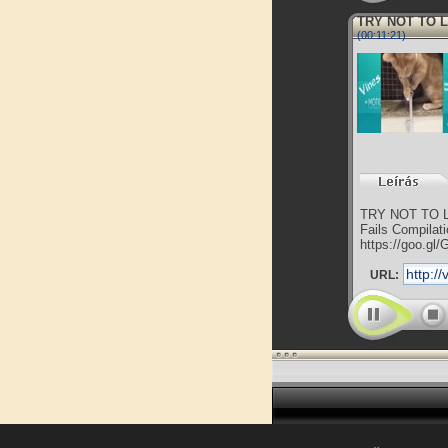
TRY NOT TO L
(00:11:21)
TRY NOT TO LA
Fails Compilati
https://goo.gl/
URL: