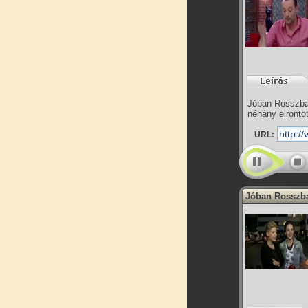
Jóban Rosszban
néhány elronto
URL:
Jóban Rosszban