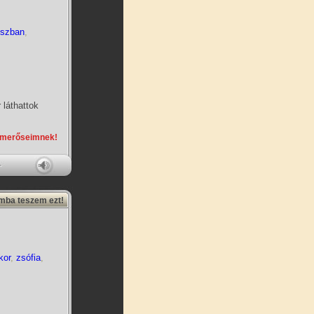
sszban
,
 láthattok
smerőseimnek!
amba teszem ezt!
kor
,
zsófia
,