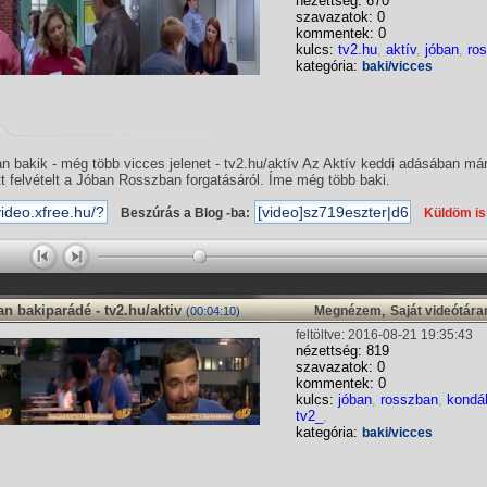
nézettség: 670
szavazatok: 0
kommentek: 0
kulcs:
tv2.hu
,
aktív
,
jóban
,
ro
kategória:
baki/vicces
 bakik - még több vicces jelenet - tv2.hu/aktív Az Aktív keddi adásában már
tt felvételt a Jóban Rosszban forgatásáról. Íme még több baki.
Beszúrás a Blog -ba:
Küldöm i
 bakiparádé - tv2.hu/aktiv
,
Megnézem
Saját videótár
(00:04:10)
feltöltve: 2016-08-21 19:35:43
nézettség: 819
szavazatok: 0
kommentek: 0
kulcs:
jóban
,
rosszban
,
kondá
tv2_
,
kategória:
baki/vicces