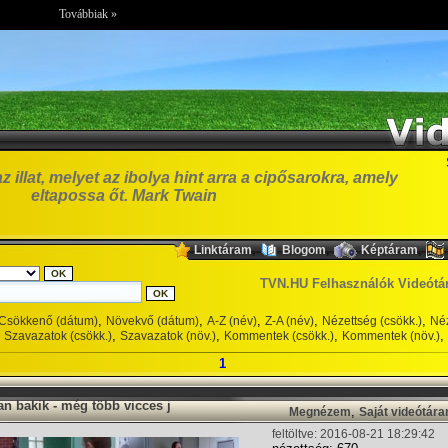
Továbbiak »
illat, melyet az ibolya hint arra a cipősarokra, amely
eltapossa őt. Mark Twain
,
,
,
Linktáram
Blogom
Képtáram
TVN.HU Felhasználók Videótá
,
,
,
,
,
Csökkenő (dátum)
Növekvő (dátum)
A-Z (név)
Z-A (név)
Nézettség (csökk.)
Néz
,
,
,
,
Szavazatok (csökk.)
Szavazatok (növ.)
Kommentek (csökk.)
Kommentek (növ.)
1
n bakik - még több vicces j
,
Megnézem
Saját videótár
feltöltve: 2016-08-21 18:29:42