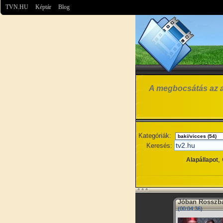
TVN.HU
Képtár
Blog
A megbocsátás az az 
Kategóriák:
Keresés:
,
Alapállapot
Jóban Rosszba
(00:04:36)