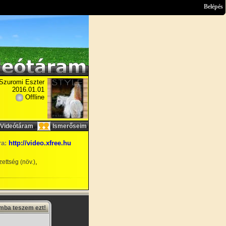
Belépés
Szuromi Eszter
2016.01.01
Offline
,
Videótáram
Ismerőseim
ra:
http://video.xfree.hu
,
ettség (növ.)
amba teszem ezt!