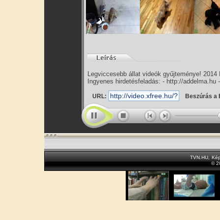
Legviccesebb állat videók gyűjteménye! 2014 
Ingyenes hirdetésfeladás: - http://addelma.hu 
URL:
Beszúrás a 
TVN.HU
,
Kép
© 2