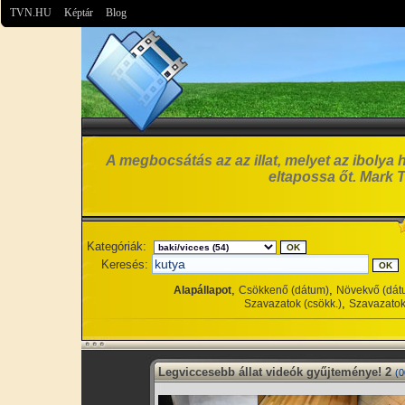
TVN.HU
Képtár
Blog
A megbocsátás az az illat, melyet az ibolya 
eltapossa őt. Mark 
Kategóriák:
Keresés:
,
,
Alapállapot
Csökkenő (dátum)
Növekvő (dát
,
Szavazatok (csökk.)
Szavazatok
Legviccesebb állat videók gyűjteménye! 2
(0