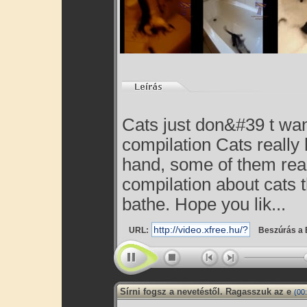
Cats just don&#39 t wan
compilation Cats really 
hand, some of them reall
compilation about cats t
bathe. Hope you lik...
URL:
Beszúrás a 
Sírni fogsz a nevetéstől. Ragasszuk az e
(00