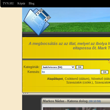
TVN.HU
Képtár
Blog
A megbocsátás az az illat, melyet az ibolya 
eltapossa őt. Mark 
Kategóriák:
Keresés:
,
,
Alapállapot
Csökkenő (dátum)
Növekvő (dát
,
Szavazatok (csökk.)
Szavazatok
Markos Nádas - Katona dolog
(00:10:59)