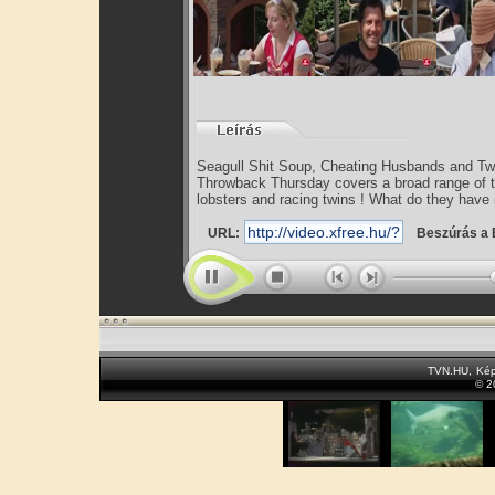
Seagull Shit Soup, Cheating Husbands and T
Throwback Thursday covers a broad range of to
lobsters and racing twins ! What do they have i
URL:
Beszúrás a 
TVN.HU
,
Kép
© 2