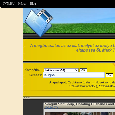
TVN.HU
Képtár
Blog
A megbocsátás az az illat, melyet az ibolya 
eltapossa őt. Mark 
Kategóriák:
Keresés:
,
,
Alapállapot
Csökkenő (dátum)
Növekvő (dát
,
Szavazatok (csökk.)
Szavazatok
Seagull Shit Soup, Cheating Husbands and
(00:10:07)