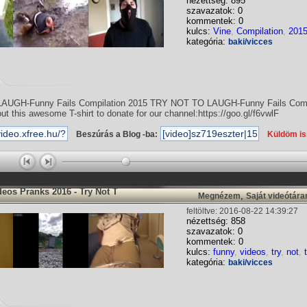
nézettség: 895
szavazatok: 0
kommentek: 0
kulcs:
Vine
,
Compilation
,
201
kategória:
baki/vicces
UGH-Funny Fails Compilation 2015 TRY NOT TO LAUGH-Funny Fails Comp
t this awesome T-shirt to donate for our channel:https://goo.gl/f6vwlF
Beszúrás a Blog -ba:
Küldöm i
eos Pranks 2016 - Try Not T
,
Megnézem
Saját videótár
feltöltve: 2016-08-22 14:39:27
nézettség: 858
szavazatok: 0
kommentek: 0
kulcs:
funny
,
videos
,
try
,
not
,
kategória:
baki/vicces