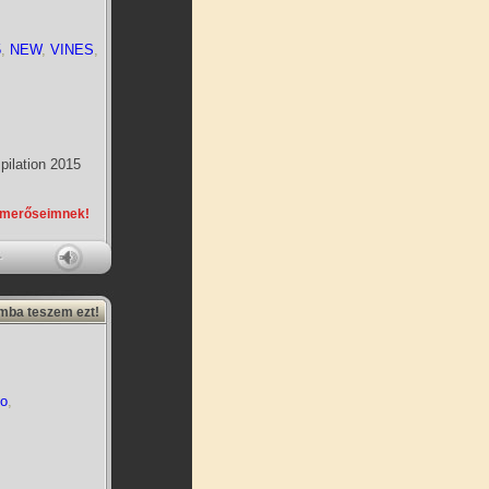
5
,
NEW
,
VINES
,
ilation 2015
smerőseimnek!
amba teszem ezt!
to
,