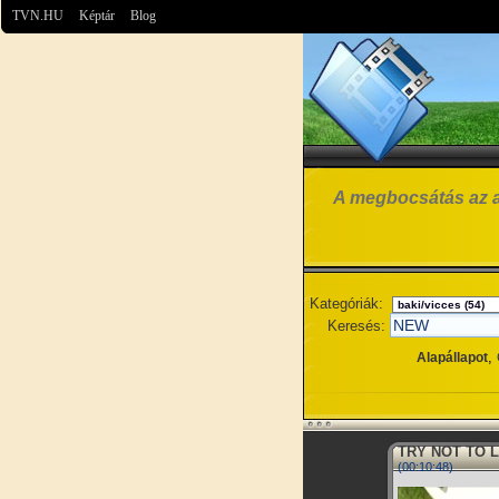
TVN.HU
Képtár
Blog
A megbocsátás az az 
Kategóriák:
Keresés:
,
Alapállapot
TRY NOT TO L
(00:10:48)