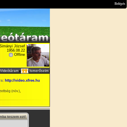
Belépés
Simányi József
1956.08.22
Offline
,
Videótáram
Ismerőseim
ra:
http://video.xfree.hu
,
ettség (növ.)
amba teszem ezt!