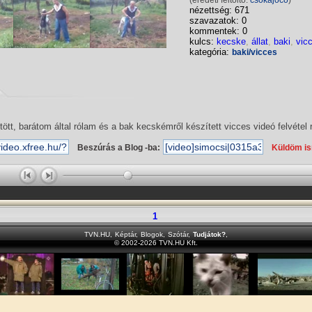
(eredeti feltöltő:
csokajoco
)
nézettség: 671
szavazatok: 0
kommentek: 0
kulcs:
kecske
,
állat
,
baki
,
vic
kategória:
baki/vicces
tött, barátom által rólam és a bak kecskémről készített vicces videó felvétel r
Beszúrás a Blog -ba:
Küldöm i
1
TVN.HU
,
Képtár
,
Blogok
,
Szótár
,
Tudjátok?
,
© 2002-2026 TVN.HU Kft.