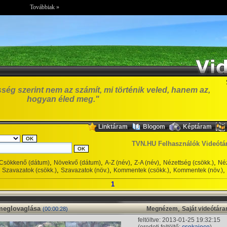
Továbbiak »
ség szerint nem az számít, mi történik veled, hanem az,
hogyan éled meg."
,
,
,
Linktáram
Blogom
Képtáram
TVN.HU Felhasználók Videótá
,
,
,
,
,
Csökkenő (dátum)
Növekvő (dátum)
A-Z (név)
Z-A (név)
Nézettség (csökk.)
Néz
,
,
,
,
Szavazatok (csökk.)
Szavazatok (növ.)
Kommentek (csökk.)
Kommentek (növ.)
1
meglovaglása
,
Megnézem
Saját videótár
(00:00:28)
feltöltve: 2013-01-25 19:32:15