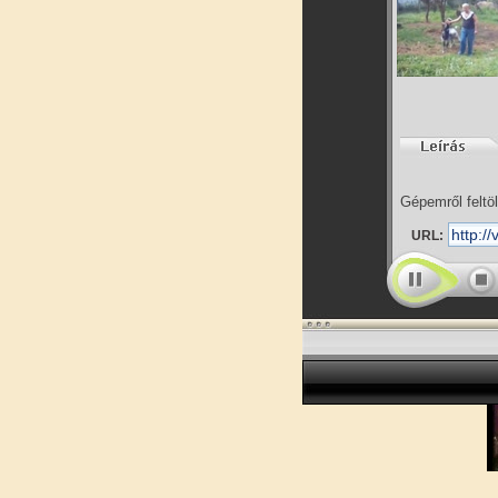
Gépemről feltöl
URL: