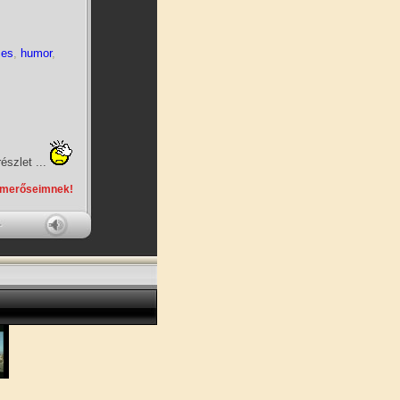
ces
,
humor
,
észlet ...
smerőseimnek!