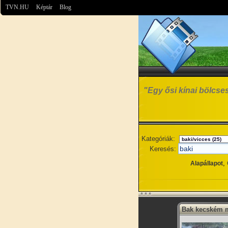
TVN.HU
Képtár
Blog
"Egy ősi kínai bölcses
Kategóriák:
Keresés:
,
Alapállapot
Bak kecském 