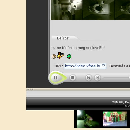
ez ne történjen meg senkivel!!!!
URL:
Beszúrás a 
TVN.HU
,
Kép
© 2