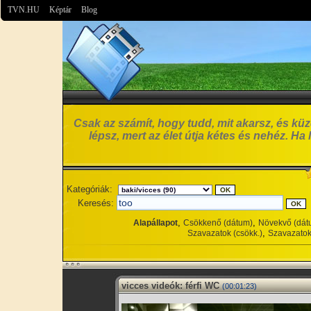
TVN.HU
Képtár
Blog
Csak az számít, hogy tudd, mit akarsz, és küzd
lépsz, mert az élet útja kétes és nehéz. Ha
Kategóriák:
Keresés:
,
,
Alapállapot
Csökkenő (dátum)
Növekvő (dát
,
Szavazatok (csökk.)
Szavazatok
vicces videók: férfi WC
(00:01:23)