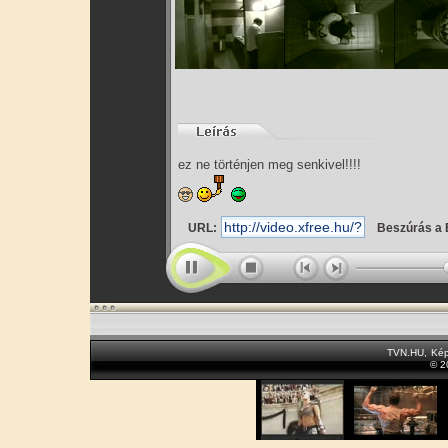
ez ne történjen meg senkivel!!!!
URL:
Beszúrás a 
TVN.HU
,
Kép
© 2