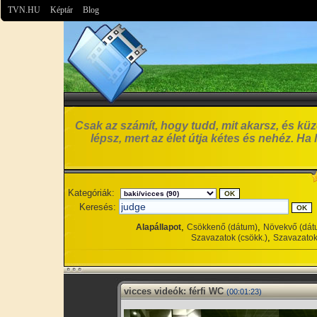
TVN.HU
Képtár
Blog
Csak az számít, hogy tudd, mit akarsz, és küzd
lépsz, mert az élet útja kétes és nehéz. Ha
Kategóriák:
Keresés:
,
,
Alapállapot
Csökkenő (dátum)
Növekvő (dát
,
Szavazatok (csökk.)
Szavazatok
vicces videók: férfi WC
(00:01:23)