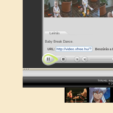
Baby Break Dance.
URL:
Beszúrás a 
TVN.HU
,
Kép
© 2