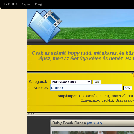
TVN.HU
Képtár
Blog
Csak az számít, hogy tudd, mit akarsz, és küzd
lépsz, mert az élet útja kétes és nehéz. Ha
Kategóriák:
Keresés:
,
,
Alapállapot
Csökkenő (dátum)
Növekvő (dát
,
Szavazatok (csökk.)
Szavazatok
Baby Break Dance
(00:00:47)