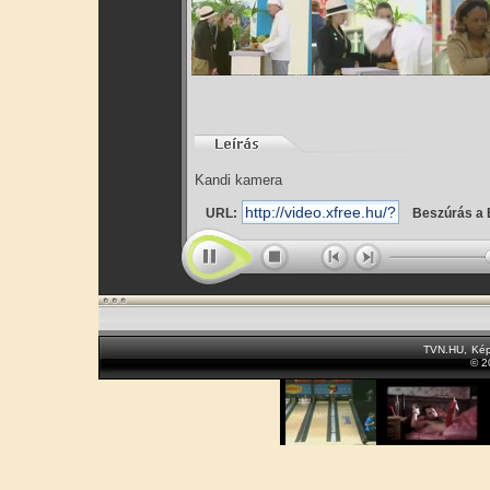
Kandi kamera
URL:
Beszúrás a 
TVN.HU
,
Kép
© 2