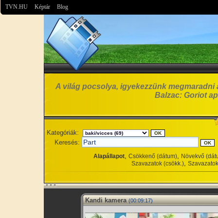
TVN.HU
Képtár
Blog
A világ pocsolya, igyekezzünk megmaradni 
Balzac: Goriot ap
Kategóriák:
Keresés:
,
,
Alapállapot
Csökkenő (dátum)
Növekvő (dát
,
Szavazatok (csökk.)
Szavazatok
Kandi kamera
(00:09:17)