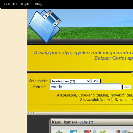
TVN.HU
Képtár
Blog
A világ pocsolya, igyekezzünk megmaradni 
Balzac: Goriot ap
Kategóriák:
Keresés:
,
,
Alapállapot
Csökkenő (dátum)
Növekvő (dát
,
Szavazatok (csökk.)
Szavazatok
Kandi kamera
(00:09:17)