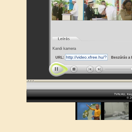
Kandi kamera
URL:
Beszúrás a 
TVN.HU
,
Kép
© 2