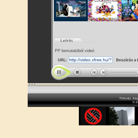
PP bemutatóból videó
URL:
Beszúrás a 
TVN.HU
,
Kép
© 2