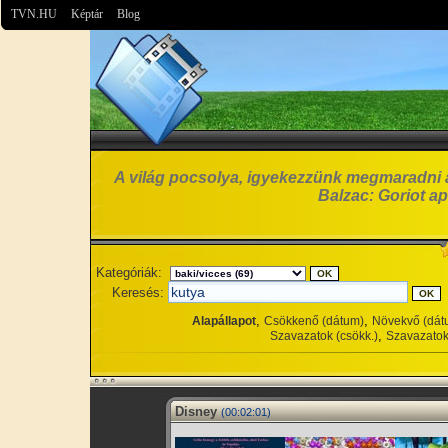
TVN.HU
Képtár
Blog
A világ pocsolya, igyekezzünk megmaradni 
Balzac: Goriot ap
Kategóriák:
Keresés:
,
,
Alapállapot
Csökkenő (dátum)
Növekvő (dát
,
Szavazatok (csökk.)
Szavazatok
Disney
(00:02:01)