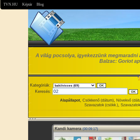
TVN.HU
Képtár
Blog
A világ pocsolya, igyekezzünk megmaradni 
Balzac: Goriot ap
Kategóriák:
Keresés:
,
,
Alapállapot
Csökkenő (dátum)
Növekvő (dát
,
Szavazatok (csökk.)
Szavazatok
Kandi kamera
(00:09:17)