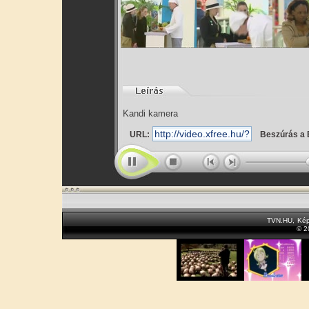
Kandi kamera
URL:
Beszúrás a 
TVN.HU
,
Kép
© 2