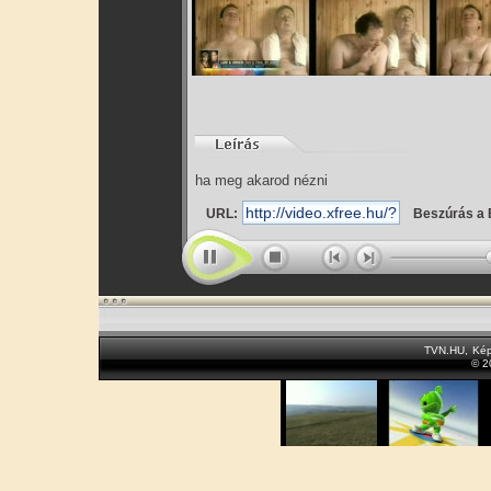
ha meg akarod nézni
URL:
Beszúrás a 
TVN.HU
,
Kép
© 2