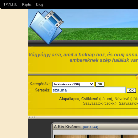
TVN.HU
Képtár
Blog
Vágyógyj arra, amit a holnap hoz, és örülj anna
embereknek szép haláluk van
Kategóriák:
Keresés:
,
,
Alapállapot
Csökkenő (dátum)
Növekvő (dát
,
Szavazatok (csökk.)
Szavazatok
A Kis Kiváncsi
(00:00:44)