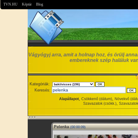
TVN.HU
Képtár
Blog
Vágyógyj arra, amit a holnap hoz, és örülj anna
embereknek szép haláluk van
Kategóriák:
Keresés:
,
,
Alapállapot
Csökkenő (dátum)
Növekvő (dát
,
Szavazatok (csökk.)
Szavazatok
Pelenka
(00:00:09)