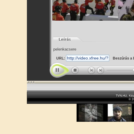
pelenkacsere
URL:
Beszúrás a 
TVN.HU
,
Kép
© 2