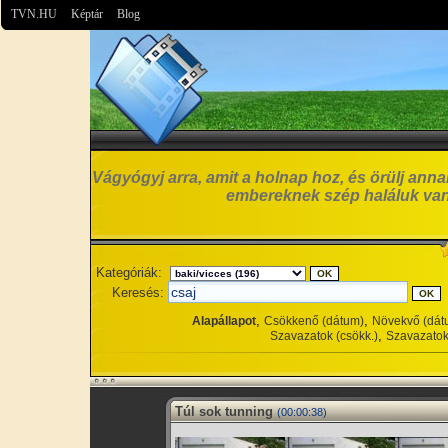
TVN.HU
Képtár
Blog
Vágyógyj arra, amit a holnap hoz, és örülj anna
embereknek szép haláluk van
Kategóriák:
Keresés:
,
,
Alapállapot
Csökkenő (dátum)
Növekvő (dát
,
Szavazatok (csökk.)
Szavazatok
Túl sok tunning
(00:00:38)