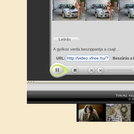
A gyilkos verda beszippantja a csajt...
URL:
Beszúrás a 
TVN.HU
,
Kép
© 2