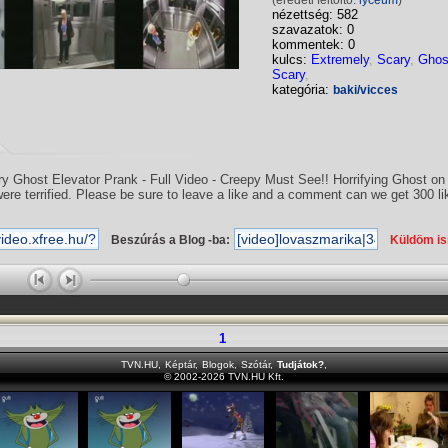
(eredeti feltöltő:
lyceum
)
nézettség: 582
szavazatok: 0
kommentek: 0
kulcs:
Extremely
,
Scary
,
Ghos
Scary
,
kategória:
baki/vicces
y Ghost Elevator Prank - Full Video - Creepy Must See!! Horrifying Ghost on 
ere terrified. Please be sure to leave a like and a comment can we get 300 l
Beszúrás a Blog -ba:
Küldöm i
1
TVN.HU
,
Képtár
,
Blogok
,
Szótár
,
Tudjátok?
,
© 2002-2026 TVN.HU Kft.