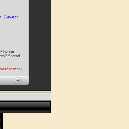
t
,
Elevator
,
Elevator.
ikes? Spread
smerőseimnek!