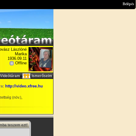
Belépés
ovász Lászlóné
Marika
1936.09.11
Offline
,
Videótáram
Ismerőseim
ra:
http://video.xfree.hu
,
ettség (növ.)
amba teszem ezt!