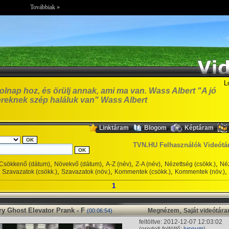
Továbbiak »
L
olnap hoz, és örülj annak, ami ma van. Wass Albert "A jó
reknek szép haláluk van" Wass Albert
,
,
,
Linktáram
Blogom
Képtáram
TVN.HU Felhasználók Videótá
,
,
,
,
,
Csökkenő (dátum)
Növekvő (dátum)
A-Z (név)
Z-A (név)
Nézettség (csökk.)
Néz
,
,
,
,
Szavazatok (csökk.)
Szavazatok (növ.)
Kommentek (csökk.)
Kommentek (növ.)
1
y Ghost Elevator Prank - F
,
Megnézem
Saját videótár
(00:06:54)
feltöltve: 2012-12-07 12:03:02