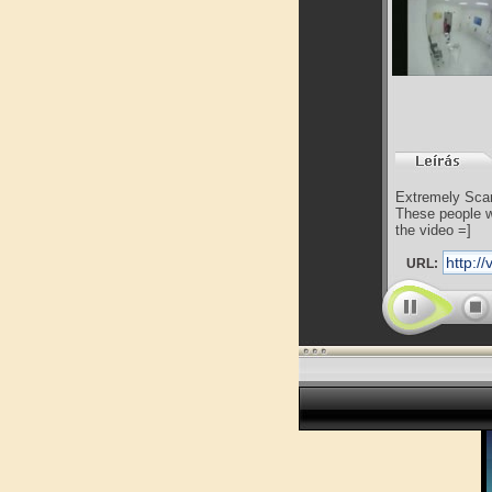
Extremely Scar
These people w
the video =]
URL: