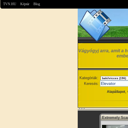
TVN.HU
Képtár
Blog
Vágyógyj arra, amit a h
embe
Kategóriák:
Keresés:
,
Alapállapot
Extremely Scar