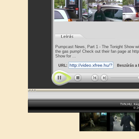
Pumpcast News, Part 1 - The Tonight Show wit
the gas pump! Check out their fan page at htt
Show for ...
URL:
Beszúrás a 
TVN.HU
,
Kép
© 2