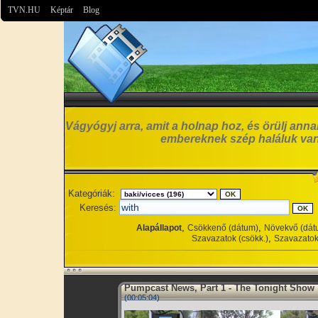
TVN.HU
Képtár
Blog
Vágyógyj arra, amit a holnap hoz, és örülj anna
embereknek szép haláluk van
Kategóriák:
Keresés:
,
,
Alapállapot
Csökkenő (dátum)
Növekvő (dát
,
Szavazatok (csökk.)
Szavazatok
Pumpcast News, Part 1 - The Tonight Show
(00:05:04)