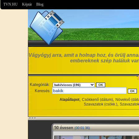
TVN.HU
Képtár
Blog
Vágyógyj arra, amit a holnap hoz, és örülj anna
embereknek szép haláluk van
Kategóriák:
Keresés:
,
,
Alapállapot
Csökkenő (dátum)
Növekvő (dát
,
Szavazatok (csökk.)
Szavazatok
50 évesen
(00:01:36)