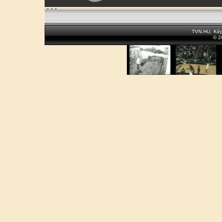
TVN.HU
,
Kép
© 2