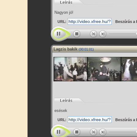
Nagyon jó!
URL:
Beszúrás a 
Lagzis bakik
(00:01:01)
esések
URL:
Beszúrás a 