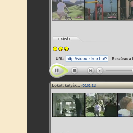
URL:
Beszúrás a 
Lökött kutyák...
(00:01:31)