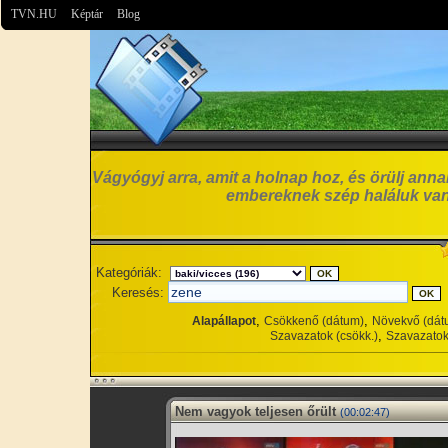
TVN.HU
Képtár
Blog
Vágyógyj arra, amit a holnap hoz, és örülj anna
embereknek szép haláluk van
Kategóriák:
Keresés:
,
,
Alapállapot
Csökkenő (dátum)
Növekvő (dát
,
Szavazatok (csökk.)
Szavazatok
Nem vagyok teljesen őrült
(00:02:47)