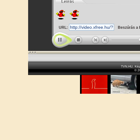
URL:
Beszúrás a 
TVN.HU
,
Kép
© 2