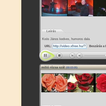
Koós János kedves, humoros dala.
URL:
Beszúrás a 
milió rózsa szál
(00:03:05)