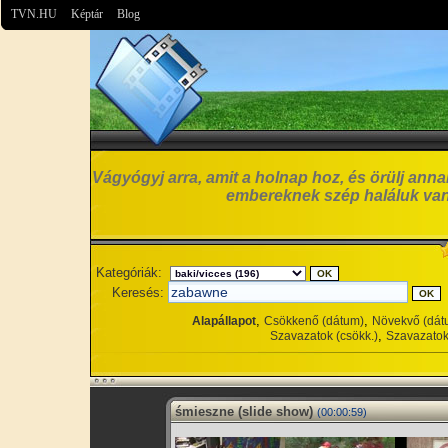
TVN.HU
Képtár
Blog
Vágyógyj arra, amit a holnap hoz, és örülj anna
embereknek szép haláluk van
Kategóriák:
Keresés:
,
,
Alapállapot
Csökkenő (dátum)
Növekvő (dát
,
Szavazatok (csökk.)
Szavazatok
śmieszne (slide show)
(00:00:59)