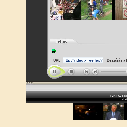
.
URL:
Beszúrás a 
TVN.HU
,
Kép
© 2