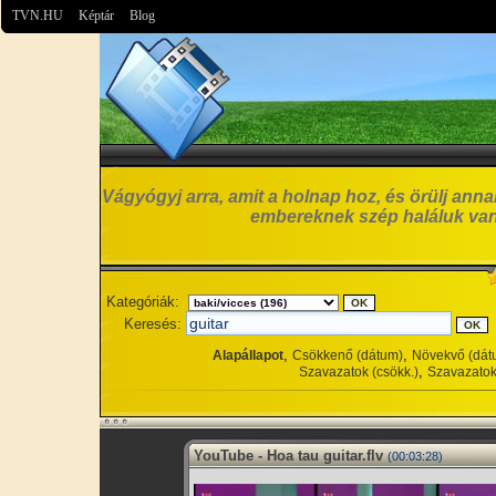
TVN.HU
Képtár
Blog
Vágyógyj arra, amit a holnap hoz, és örülj anna
embereknek szép haláluk van
Kategóriák:
Keresés:
,
,
Alapállapot
Csökkenő (dátum)
Növekvő (dát
,
Szavazatok (csökk.)
Szavazatok
YouTube - Hoa tau guitar.flv
(00:03:28)