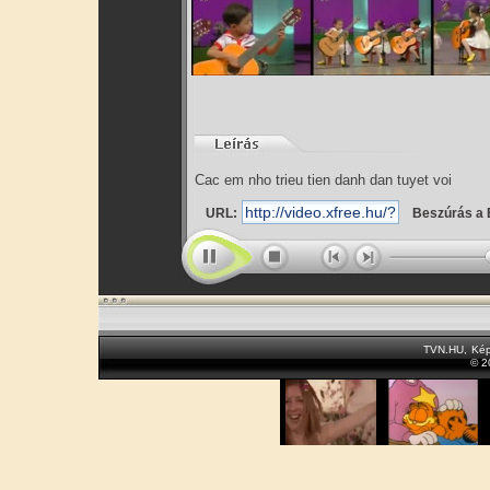
Cac em nho trieu tien danh dan tuyet voi
URL:
Beszúrás a 
TVN.HU
,
Kép
© 2