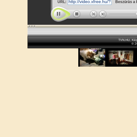
URL:
Beszúrás a 
TVN.HU
,
Kép
© 2