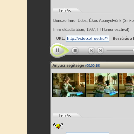
Bencze Imre: Édes, Ékes Apanyelvünk (Sinko
Imre előadásában, 1987, III Humorfesztivál)
URL:
Beszúrás a 
Anyuci segítsége
(00:00:19)