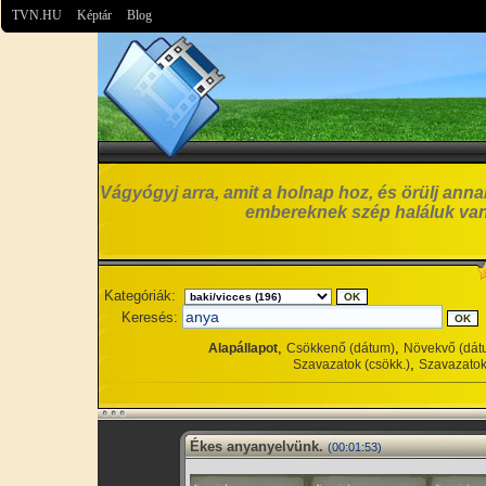
TVN.HU
Képtár
Blog
Vágyógyj arra, amit a holnap hoz, és örülj anna
embereknek szép haláluk van
Kategóriák:
Keresés:
,
,
Alapállapot
Csökkenő (dátum)
Növekvő (dát
,
Szavazatok (csökk.)
Szavazatok
Ékes anyanyelvünk.
(00:01:53)