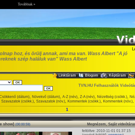
Továbbiak »
L
olnap hoz, és örülj annak, ami ma van. Wass Albert "A jó
reknek szép haláluk van" Wass Albert
,
,
,
Linktáram
Blogom
Képtáram
TVN.HU Felhasználók Videótá
,
,
,
,
,
Csökkenő (dátum)
Növekvő (dátum)
A-Z (név)
Z-A (név)
Nézettség (csökk.)
Néz
,
,
,
,
Szavazatok (csökk.)
Szavazatok (növ.)
Kommentek (csökk.)
Kommentek (növ.)
1
de show)
,
Megnézem
Saját videótár
(00:00:59)
feltöltve: 2010-11-01 01:37:15