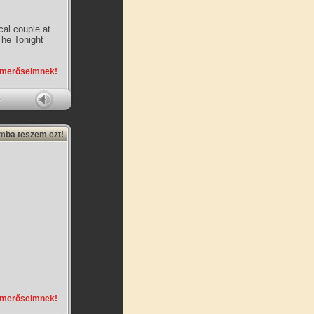
al couple at
The Tonight
smerőseimnek!
amba teszem ezt!
smerőseimnek!