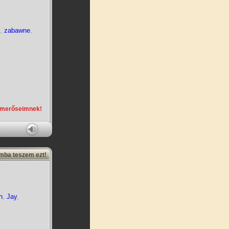
,
zabawne
,
smerőseimnek!
amba teszem ezt!
h
,
Jay
,