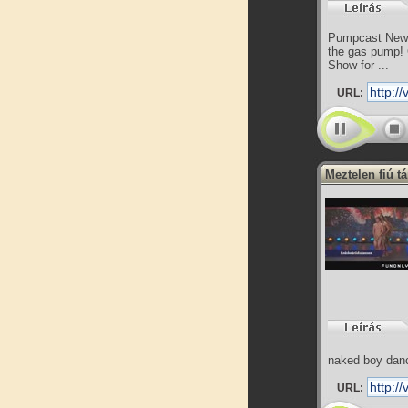
Pumpcast News,
the gas pump! 
Show for ...
URL:
Meztelen fiú t
naked boy danc
URL: