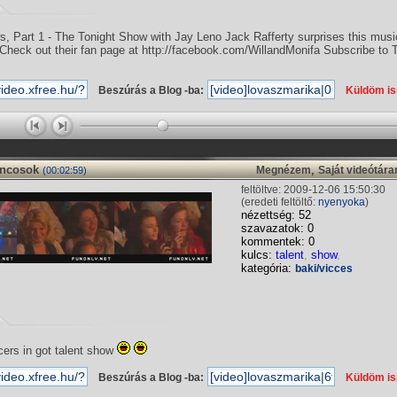
 Part 1 - The Tonight Show with Jay Leno Jack Rafferty surprises this music
Check out their fan page at http://facebook.com/WillandMonifa Subscribe to 
Beszúrás a Blog -ba:
Küldöm i
áncosok
,
Megnézem
Saját videótár
(00:02:59)
feltöltve: 2009-12-06 15:50:30
(eredeti feltöltő:
nyenyoka
)
nézettség: 52
szavazatok: 0
kommentek: 0
kulcs:
talent
,
show
,
kategória:
baki/vicces
ers in got talent show
Beszúrás a Blog -ba:
Küldöm i