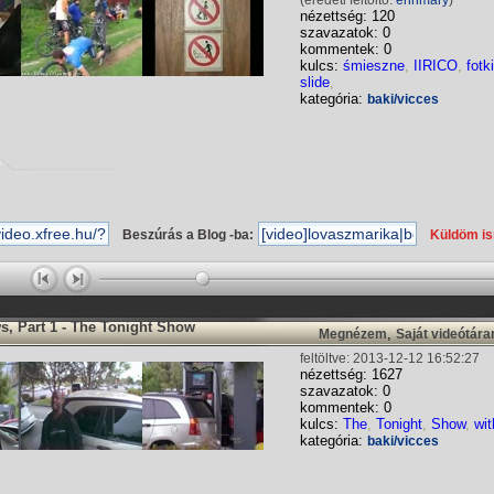
(eredeti feltöltő:
ennmary
)
nézettség: 120
szavazatok: 0
kommentek: 0
kulcs:
śmieszne
,
IIRICO
,
fotki
slide
,
kategória:
baki/vicces
Beszúrás a Blog -ba:
Küldöm i
, Part 1 - The Tonight Show
,
Megnézem
Saját videótár
feltöltve: 2013-12-12 16:52:27
nézettség: 1627
szavazatok: 0
kommentek: 0
kulcs:
The
,
Tonight
,
Show
,
wit
kategória:
baki/vicces