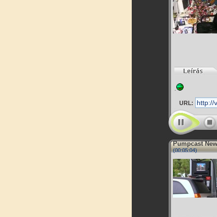
.
URL:
Pumpcast News
(00:05:04)