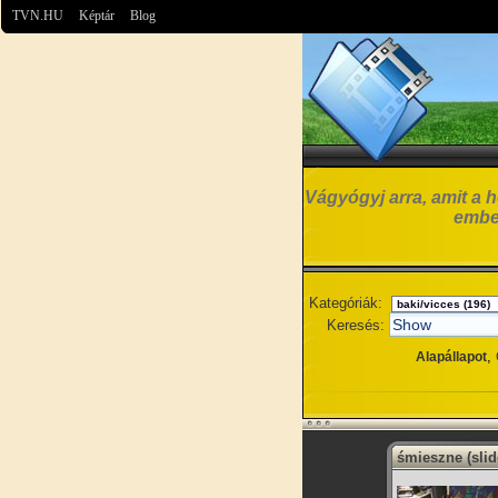
TVN.HU
Képtár
Blog
Vágyógyj arra, amit a h
embe
Kategóriák:
Keresés:
,
Alapállapot
śmieszne (sli