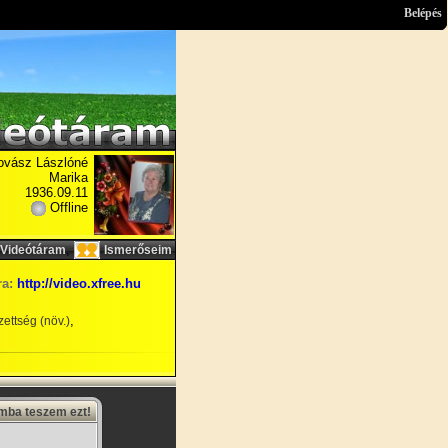
Belépés
ovász Lászlóné
Marika
1936.09.11
Offline
,
Videótáram
Ismerőseim
ra:
http://video.xfree.hu
,
ettség (növ.)
amba teszem ezt!