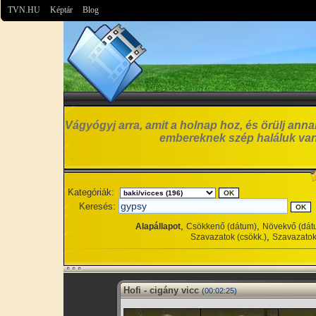
TVN.HU
Képtár
Blog
Vágyógyj arra, amit a holnap hoz, és örülj anna
embereknek szép haláluk van
Kategóriák:
Keresés:
,
,
Alapállapot
Csökkenő (dátum)
Növekvő (dát
,
Szavazatok (csökk.)
Szavazatok
Hofi - cigány vicc
(00:02:25)