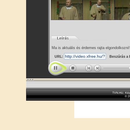
Ma is aktuális és érdemes rajta elgondolkozni!
URL:
Beszúrás a 
TVN.HU
,
Kép
© 2