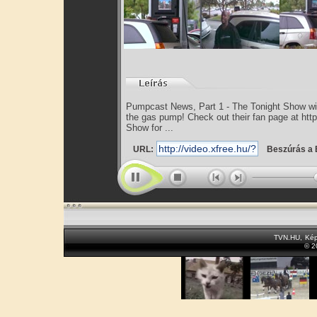
Pumpcast News, Part 1 - The Tonight Show wit
the gas pump! Check out their fan page at htt
Show for ...
URL:
Beszúrás a 
TVN.HU
,
Kép
© 2