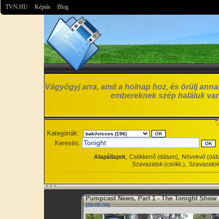
TVN.HU
Képtár
Blog
Vágyógyj arra, amit a holnap hoz, és örülj anna
embereknek szép haláluk van
Kategóriák:
Keresés:
,
,
Alapállapot
Csökkenő (dátum)
Növekvő (dát
,
Szavazatok (csökk.)
Szavazatok
Pumpcast News, Part 1 - The Tonight Show
(00:05:04)