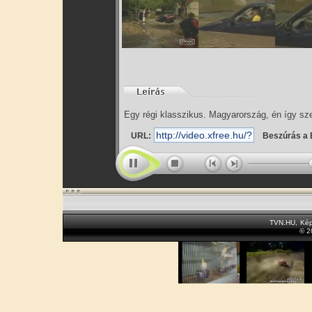
Egy régi klasszikus. Magyarország, én így sze
URL:
Beszúrás a 
TVN.HU
,
Kép
© 2