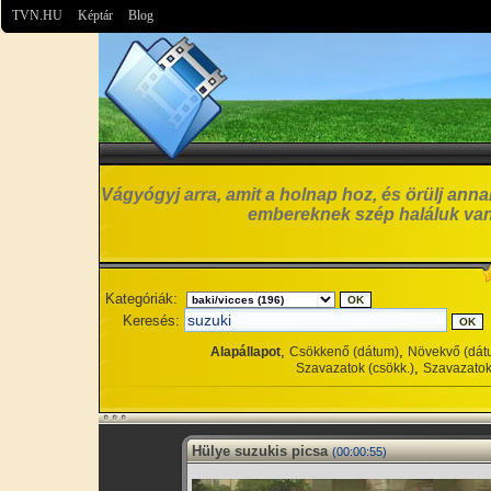
TVN.HU
Képtár
Blog
Vágyógyj arra, amit a holnap hoz, és örülj anna
embereknek szép haláluk van
Kategóriák:
Keresés:
,
,
Alapállapot
Csökkenő (dátum)
Növekvő (dát
,
Szavazatok (csökk.)
Szavazatok
Hülye suzukis picsa
(00:00:55)