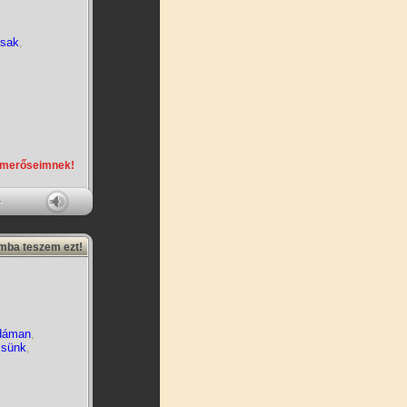
sak
,
smerőseimnek!
amba teszem ezt!
dáman
,
ssünk
,