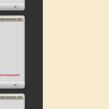
amba teszem ezt!
smerőseimnek!
amba teszem ezt!