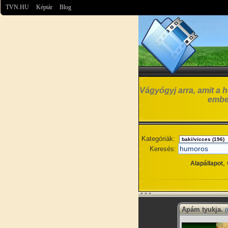
TVN.HU
Képtár
Blog
Vágyógyj arra, amit a h
embe
Kategóriák:
Keresés:
,
Alapállapot
Apám tyukja.
(