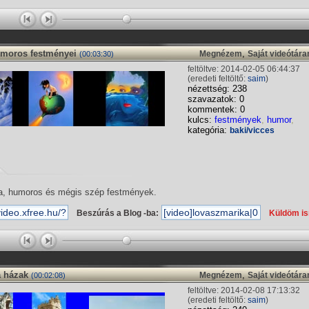
moros festményei
,
Megnézem
Saját videótár
(00:03:30)
feltöltve: 2014-02-05 06:44:37
(eredeti feltöltő:
saim
)
nézettség: 238
szavazatok: 0
kommentek: 0
kulcs:
festmények
,
humor
,
kategória:
baki/vicces
sa, humoros és mégis szép festmények.
Beszúrás a Blog -ba:
Küldöm i
a házak
,
Megnézem
Saját videótár
(00:02:08)
feltöltve: 2014-02-08 17:13:32
(eredeti feltöltő:
saim
)