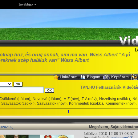
Továbbiak »
L
olnap hoz, és örülj annak, ami ma van. Wass Albert "A jó
reknek szép haláluk van" Wass Albert
,
,
,
Linktáram
Blogom
Képtáram
TVN.HU Felhasználók Videótá
,
,
,
,
,
Csökkenő (dátum)
Növekvő (dátum)
A-Z (név)
Z-A (név)
Nézettség (csökk.)
Néz
,
,
,
,
Szavazatok (csökk.)
Szavazatok (növ.)
Kommentek (csökk.)
Kommentek (növ.)
1
,
Megnézem
Saját videótár
00:02:02)
feltöltve: 2010-12-09 17:08:57