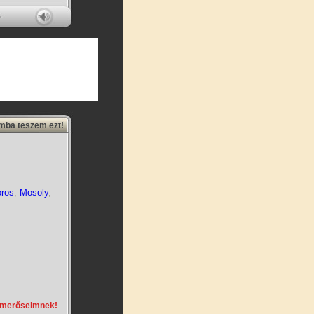
amba teszem ezt!
ros
,
Mosoly
,
smerőseimnek!