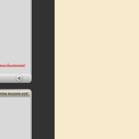
smerőseimnek!
amba teszem ezt!