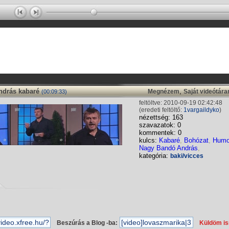
drás kabaré
,
Megnézem
Saját videótár
(00:09:33)
feltöltve: 2010-09-19 02:42:48
(eredeti feltöltő:
1vargaildyko
)
nézettség: 163
szavazatok: 0
kommentek: 0
kulcs:
Kabaré
,
Bohózat
,
Humo
Nagy Bandó András
,
kategória:
baki/vicces
Beszúrás a Blog -ba:
Küldöm i