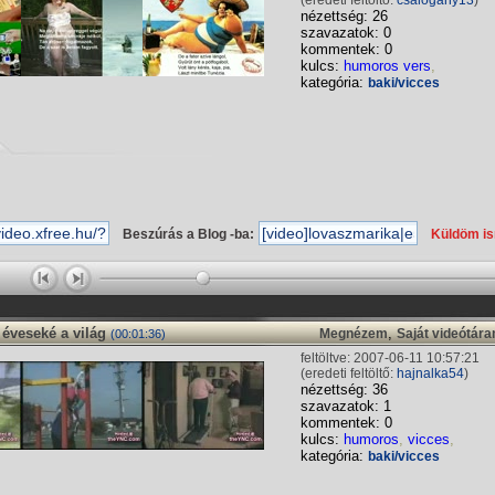
(eredeti feltöltő:
csalogany13
)
nézettség: 26
szavazatok: 0
kommentek: 0
kulcs:
humoros vers
,
kategória:
baki/vicces
Beszúrás a Blog -ba:
Küldöm i
éveseké a világ
,
Megnézem
Saját videótár
(00:01:36)
feltöltve: 2007-06-11 10:57:21
(eredeti feltöltő:
hajnalka54
)
nézettség: 36
szavazatok: 1
kommentek: 0
kulcs:
humoros
,
vicces
,
kategória:
baki/vicces