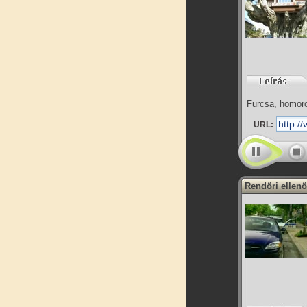
Furcsa, homor
URL:
Rendőri ellenő