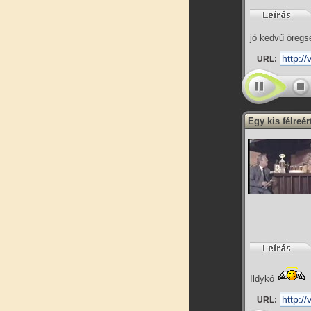
jó kedvű öregs
URL:
Egy kis félreér
Ildykó
URL: