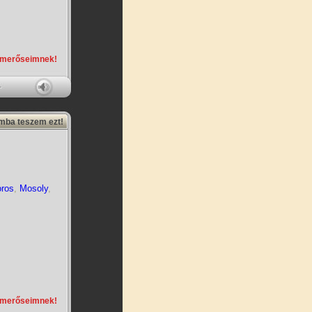
smerőseimnek!
amba teszem ezt!
ros
,
Mosoly
,
smerőseimnek!