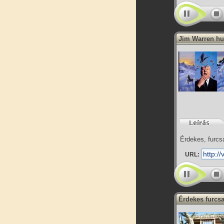
Jim Warren hu
Érdekes, furc
URL:
Érdekes furcs