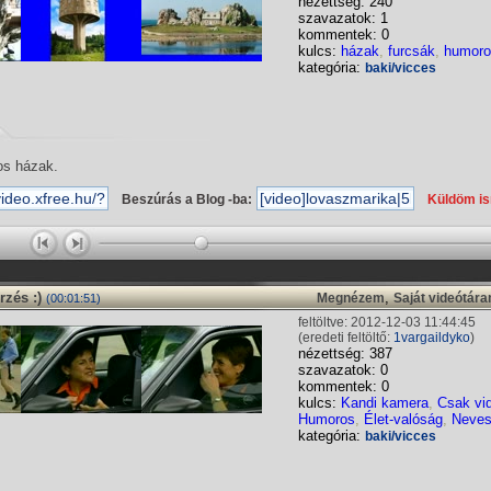
nézettség: 240
szavazatok: 1
kommentek: 0
kulcs:
házak
,
furcsák
,
humoro
kategória:
baki/vicces
os házak.
Beszúrás a Blog -ba:
Küldöm i
rzés :)
,
Megnézem
Saját videótár
(00:01:51)
feltöltve: 2012-12-03 11:44:45
(eredeti feltöltő:
1vargaildyko
)
nézettség: 387
szavazatok: 0
kommentek: 0
kulcs:
Kandi kamera
,
Csak vi
Humoros
,
Élet-valóság
,
Neve
kategória:
baki/vicces