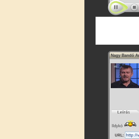
Nagy Bandó An
Ildykó
URL: