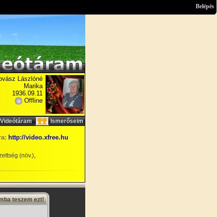
Belépés
ovász Lászlóné
Marika
1936.09.11
Offline
,
Videótáram
Ismerőseim
ra:
http://video.xfree.hu
,
ettség (növ.)
amba teszem ezt!