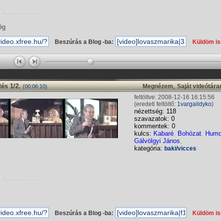
ég
Beszúrás a Blog -ba:
Küldöm i
tés 1/2.
,
Megnézem
Saját videótár
(00:06:10)
feltöltve: 2008-12-16 16:15:56
(eredeti feltöltő:
1vargaildyko
)
nézettség: 118
szavazatok: 0
kommentek: 0
kulcs:
Kabaré
,
Bohózat
,
Humo
Gálvölgyi János
,
kategória:
baki/vicces
Beszúrás a Blog -ba:
Küldöm i