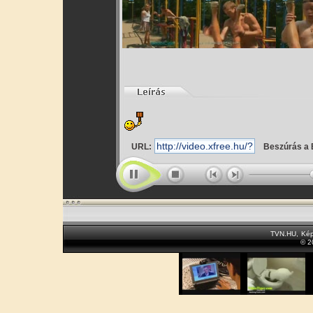
URL:
Beszúrás a 
TVN.HU
,
Kép
© 2