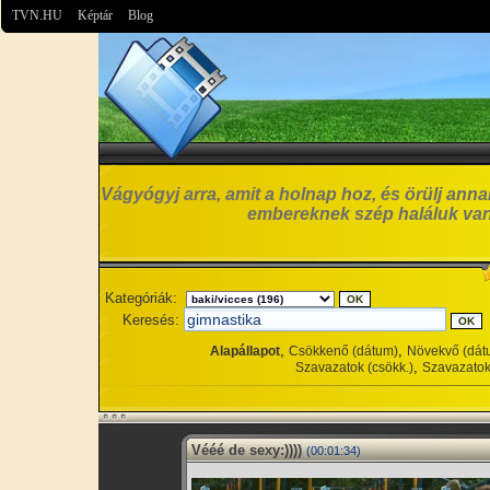
TVN.HU
Képtár
Blog
Vágyógyj arra, amit a holnap hoz, és örülj anna
embereknek szép haláluk van
Kategóriák:
Keresés:
,
,
Alapállapot
Csökkenő (dátum)
Növekvő (dát
,
Szavazatok (csökk.)
Szavazatok
Vééé de sexy:))))
(00:01:34)