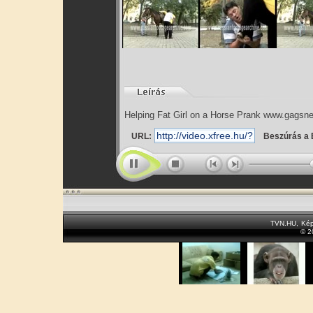
Helping Fat Girl on a Horse Prank www.gagsn
URL:
Beszúrás a 
TVN.HU
,
Kép
© 2