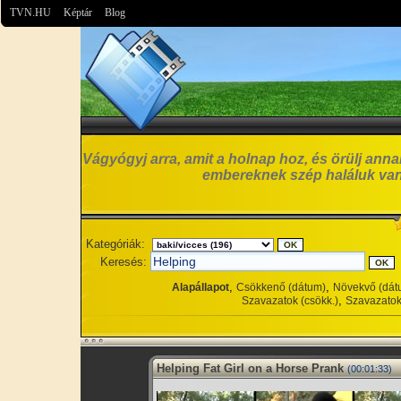
TVN.HU
Képtár
Blog
Vágyógyj arra, amit a holnap hoz, és örülj anna
embereknek szép haláluk van
Kategóriák:
Keresés:
,
,
Alapállapot
Csökkenő (dátum)
Növekvő (dát
,
Szavazatok (csökk.)
Szavazatok
Helping Fat Girl on a Horse Prank
(00:01:33)