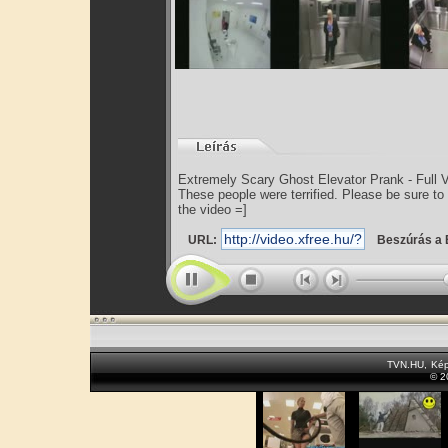
Extremely Scary Ghost Elevator Prank - Full V
These people were terrified. Please be sure t
the video =]
URL:
Beszúrás a 
TVN.HU
,
Kép
© 2