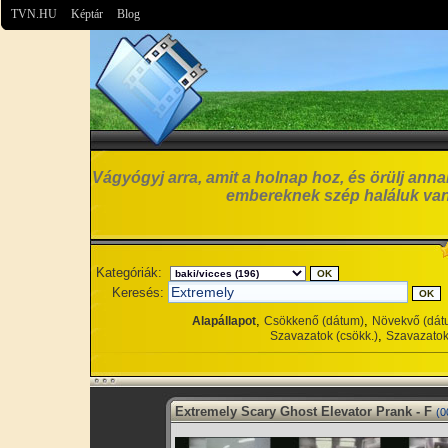
TVN.HU
Képtár
Blog
Vágyógyj arra, amit a holnap hoz, és örülj anna
embereknek szép haláluk van
Kategóriák:
Keresés:
,
,
Alapállapot
Csökkenő (dátum)
Növekvő (dát
,
Szavazatok (csökk.)
Szavazatok
Extremely Scary Ghost Elevator Prank - F
(0