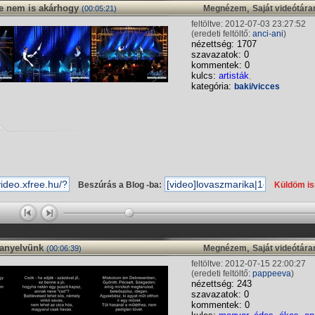
ase nem is akárhogy
,
Megnézem
Saját videótár
(00:05:21)
feltöltve: 2012-07-03 23:27:52
(eredeti feltöltő:
anci-ani
)
nézettség: 1707
szavazatok: 0
kommentek: 0
kulcs:
artisták
,
kategória:
baki/vicces
Beszúrás a Blog -ba:
Küldöm i
anyelvünk
,
Megnézem
Saját videótár
(00:06:39)
feltöltve: 2012-07-15 22:00:27
(eredeti feltöltő:
pappeeva
)
nézettség: 243
szavazatok: 0
kommentek: 0