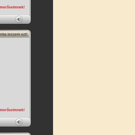
smerőseimnek!
amba teszem ezt!
smerőseimnek!