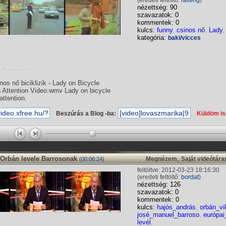
(eredeti feltöltő:
raffting
)
nézettség: 90
szavazatok: 0
kommentek: 0
kulcs:
funny
,
csinos nő
,
Lady
kategória:
baki/vicces
os nő biciklizik - Lady on Bicycle
Attention Video.wmv Lady on bicycle
attention.
Beszúrás a Blog -ba:
Küldöm i
 Orbán levele Barrosonak
,
Megnézem
Saját videótár
(00:06:24)
feltöltve: 2012-03-23 18:16:30
(eredeti feltöltő:
bordat
)
nézettség: 126
szavazatok: 0
kommentek: 0
kulcs:
hajós_andrás
,
orbán_vi
josé_manuel_barroso
,
európai
levél
,