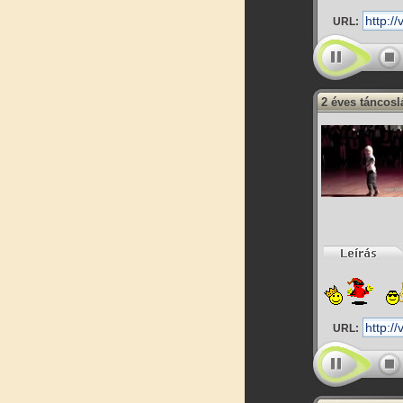
URL:
2 éves táncosl
URL: