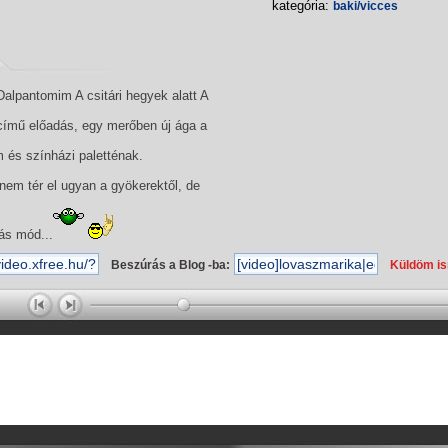
kategória:
baki/vicces
alpantomim A csitári hegyek alatt A
ímű előadás, egy merőben új ága a
 és színházi paletténak.
nem tér el ugyan a gyökerektől, de
ás mód...
Beszúrás a Blog -ba:
Küldöm i