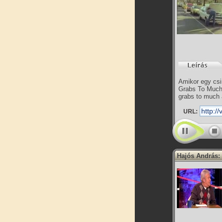
Amikor egy csin
Grabs To Much 
grabs to much 
URL:
Hajós András: