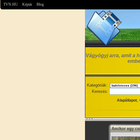
TVN.HU
Képtár
Blog
Vágyógyj arra, amit a h
embe
Kategóriák:
Keresés:
,
Alapállapot
Amikor egy csi