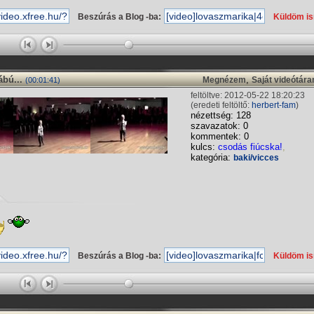
Beszúrás a Blog -ba:
Küldöm i
ábú...
,
Megnézem
Saját videótár
(00:01:41)
feltöltve: 2012-05-22 18:20:23
(eredeti feltöltő:
herbert-fam
)
nézettség: 128
szavazatok: 0
kommentek: 0
kulcs:
csodás fiúcska!
,
kategória:
baki/vicces
Beszúrás a Blog -ba:
Küldöm i