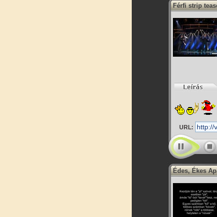
Férfi strip te
URL:
Édes, Ékes Ap