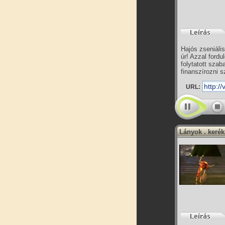
Hajós zseniális
úr! Azzal ford
folytatott sza
finanszírozni s
URL:
Lányok . kerék