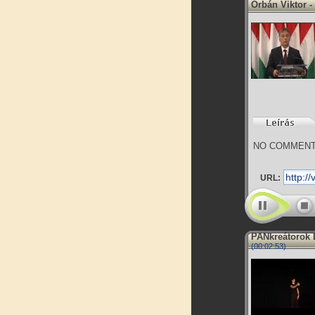
Orbán Viktor -
NO COMMENT
URL:
PANkreátorok 
(00:02:53)