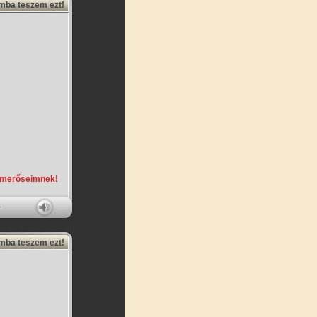
amba teszem ezt!
smerőseimnek!
amba teszem ezt!