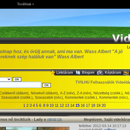
Továbbiak »
L
olnap hoz, és örülj annak, ami ma van. Wass Albert "A jó
reknek szép haláluk van" Wass Albert
,
,
,
Linktáram
Blogom
Képtáram
TVN.HU Felhasználók Videótá
,
,
,
,
,
Csökkenő (dátum)
Növekvő (dátum)
A-Z (név)
Z-A (név)
Nézettség (csökk.)
Néz
,
,
,
,
Szavazatok (csökk.)
Szavazatok (növ.)
Kommentek (csökk.)
Kommentek (növ.)
1
2
3
4
5
6
8
9
10
11
12
13
14
15
16
17
18
19
20
.
nos nő biciklizik - Lady o
,
Megnézem
Saját videótár
(00:02:13)
feltöltve: 2012-03-14 10:17:13