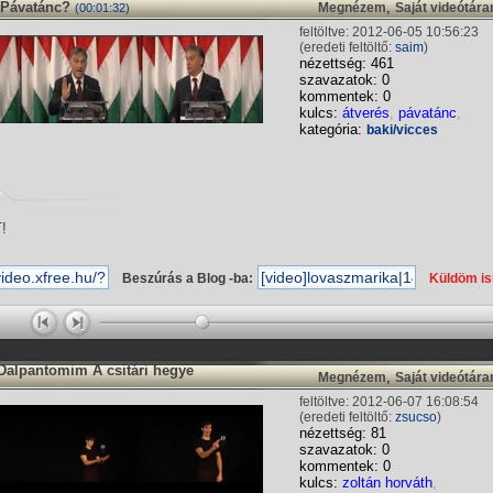
 Pávatánc?
,
Megnézem
Saját videótár
(00:01:32)
feltöltve: 2012-06-05 10:56:23
(eredeti feltöltő:
saim
)
nézettség: 461
szavazatok: 0
kommentek: 0
kulcs:
átverés
,
pávatánc
,
kategória:
baki/vicces
!
Beszúrás a Blog -ba:
Küldöm i
Dalpantomim A csitári hegye
,
Megnézem
Saját videótár
feltöltve: 2012-06-07 16:08:54
(eredeti feltöltő:
zsucso
)
nézettség: 81
szavazatok: 0
kommentek: 0
kulcs:
zoltán horváth
,