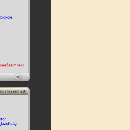
,
bicycle
,
smerőseimnek!
amba teszem ezt!
ktor
,
_bizottság
,