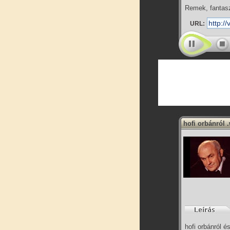
Remek, fantas
URL:
hofi orbánról
hofi orbánról és