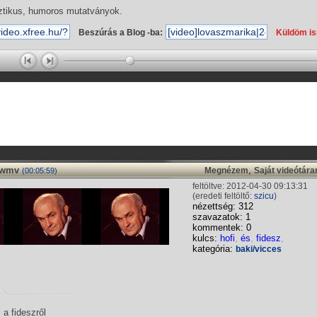
ztikus, humoros mutatványok.
Beszúrás a Blog -ba:
Küldöm i
 .wmv
,
Megnézem
Saját videótár
(00:05:59)
feltöltve: 2012-04-30 09:13:31
(eredeti feltöltő:
szicu
)
nézettség: 312
szavazatok: 1
kommentek: 0
kulcs:
hofi
,
és
,
fidesz
,
kategória:
baki/vicces
 a fideszről