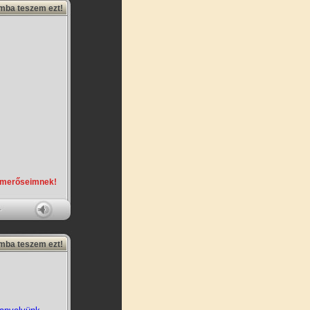
amba teszem ezt!
smerőseimnek!
amba teszem ezt!