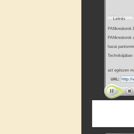
PANkreátorok D
PANkreátorok c
hazai pantomim
Technikájában 
azt egészen m
URL: