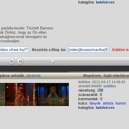
kategória:
baki/vicces
 paródia-levele: Tisztelt Barroso
ulok Önhöz, hogy az Ön ellen
badságharcomat támogatni és
zíveskedjen ...
Beszúrás a Blog -ba:
Küldöm i
páros artisták.
,
Megnézem
Saját videótár
(00:04:04)
feltöltve: 2012-04-17 14:49:45
(eredeti feltöltő:
szalibo
)
nézettség: 188
szavazatok: 0
kommentek: 0
kulcs:
lányok
,
artista
,
humor
,
kategória:
baki/vicces