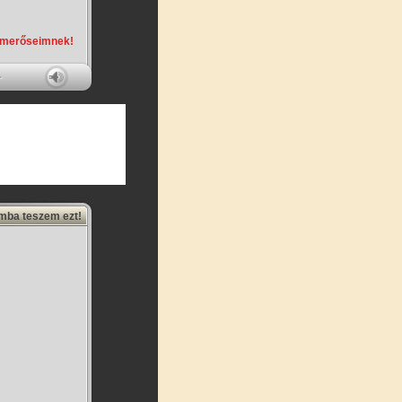
smerőseimnek!
amba teszem ezt!