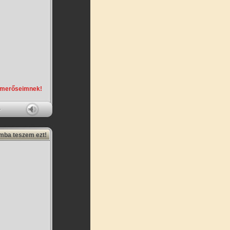
smerőseimnek!
amba teszem ezt!