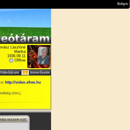
Belépés
ovász Lászlóné
Marika
1936.09.11
Offline
,
Videótáram
Ismerőseim
ra:
http://video.xfree.hu
,
ettség (növ.)
amba teszem ezt!