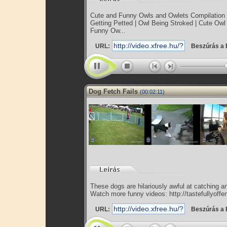
Cute and Funny Owls and Owlets Compilation 
Getting Petted | Owl Being Stroked | Cute Owl
Funny Ow...
URL:
Beszúrás a 
Dog Fetch Fails
(00:02:11)
These dogs are hilariously awful at catching an
Watch more funny videos: http://tastefullyoffen
URL:
Beszúrás a 