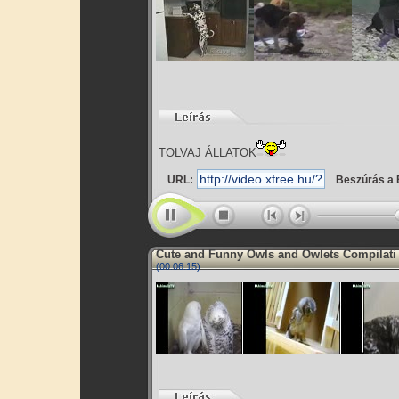
TOLVAJ ÁLLATOK
URL:
Beszúrás a 
Cute and Funny Owls and Owlets Compilati
(00:06:15)