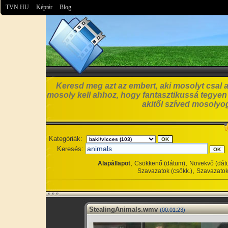
TVN.HU
Képtár
Blog
Keresd meg azt az embert, aki mosolyt csal a
mosoly kell ahhoz, hogy fantasztikussá tegyen
akitől szíved mosolyog
Kategóriák:
Keresés:
,
,
Alapállapot
Csökkenő (dátum)
Növekvő (dát
,
Szavazatok (csökk.)
Szavazatok
StealingAnimals.wmv
(00:01:23)