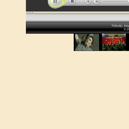
TVN.HU
,
Kép
© 2