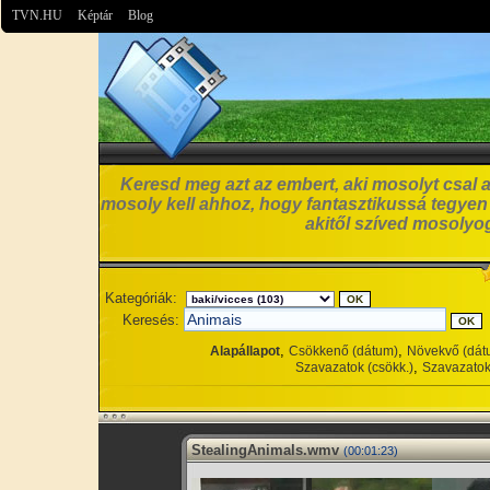
TVN.HU
Képtár
Blog
Keresd meg azt az embert, aki mosolyt csal a
mosoly kell ahhoz, hogy fantasztikussá tegyen
akitől szíved mosolyog
Kategóriák:
Keresés:
,
,
Alapállapot
Csökkenő (dátum)
Növekvő (dát
,
Szavazatok (csökk.)
Szavazatok
StealingAnimals.wmv
(00:01:23)