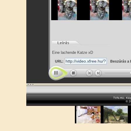
Eine lachende Katze xD
URL:
Beszúrás a 
TVN.HU
,
Kép
© 2