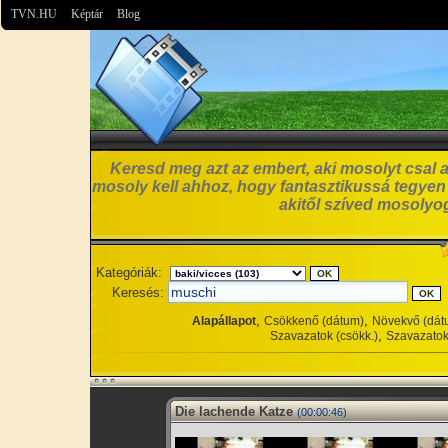
TVN.HU
Képtár
Blog
Keresd meg azt az embert, aki mosolyt csal a
mosoly kell ahhoz, hogy fantasztikussá tegyen
akitől szíved mosolyog
Kategóriák:
Keresés:
,
,
Alapállapot
Csökkenő (dátum)
Növekvő (dát
,
Szavazatok (csökk.)
Szavazatok
Die lachende Katze
(00:00:46)