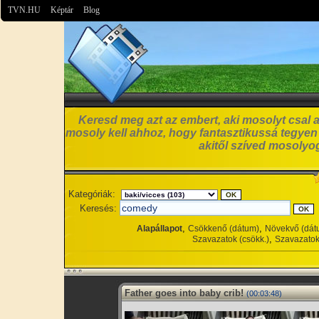
TVN.HU
Képtár
Blog
Keresd meg azt az embert, aki mosolyt csal a
mosoly kell ahhoz, hogy fantasztikussá tegyen
akitől szíved mosolyog
Kategóriák:
Keresés:
,
,
Alapállapot
Csökkenő (dátum)
Növekvő (dát
,
Szavazatok (csökk.)
Szavazatok
Father goes into baby crib!
(00:03:48)