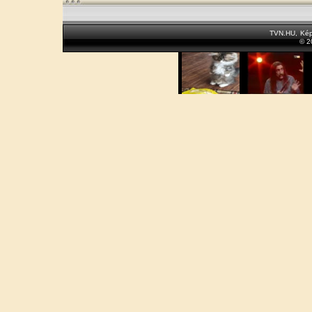
TVN.HU
,
Kép
© 2