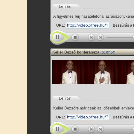
A figyelmes férj hazatelefonál az asszonykán
URL:
Beszúrás a 
Kellér Dezső konferansza
(00:07:54)
Kellér Dezsőre már csak az idősebbek emléke
URL:
Beszúrás a 