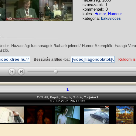
nézettség: 2088
szavazatok: 1
kommentek: 0
kulcs:
Humor
,
Humour
,
kategória:
baki/vicces
dor: Házassági furcsaságok /kabaré-jelenet/ Humor Szereplők: Faragó Vera
ászló.
Beszúrás a Blog -ba:
Küldöm i
1
TVN.HU
,
Képtár
,
Blogok
,
Szótár
,
Tudjátok?
,
© 2002-2026 TVN.HU Kft.