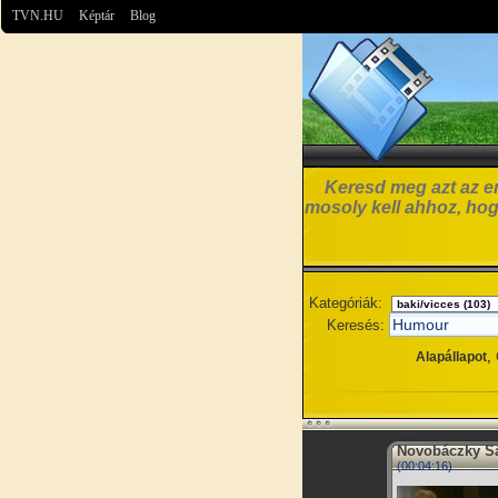
TVN.HU
Képtár
Blog
Keresd meg azt az em
mosoly kell ahhoz, hog
Kategóriák:
Keresés:
,
Alapállapot
Novobáczky Sá
(00:04:16)