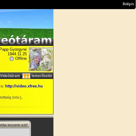
Belépés
Papp Györgyné
1944.11.25
Offline
,
Videótáram
Ismerőseim
ra:
http://video.xfree.hu
,
ettség (növ.)
amba teszem ezt!