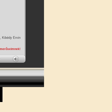
, Kibédy Ervin
smerőseimnek!