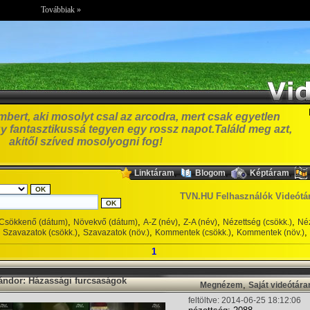
Továbbiak »
bert, aki mosolyt csal az arcodra, mert csak egyetlen
y fantasztikussá tegyen egy rossz napot.Találd meg azt,
akitől szíved mosolyogni fog!
,
,
,
Linktáram
Blogom
Képtáram
TVN.HU Felhasználók Videótá
,
,
,
,
,
Csökkenő (dátum)
Növekvő (dátum)
A-Z (név)
Z-A (név)
Nézettség (csökk.)
Néz
,
,
,
,
Szavazatok (csökk.)
Szavazatok (növ.)
Kommentek (csökk.)
Kommentek (növ.)
1
ndor: Házassági furcsaságok
,
Megnézem
Saját videótár
feltöltve: 2014-06-25 18:12:06