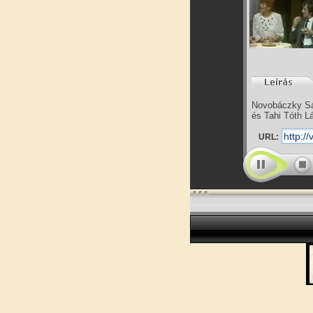
Novobáczky Sán
és Tahi Tóth L
URL: