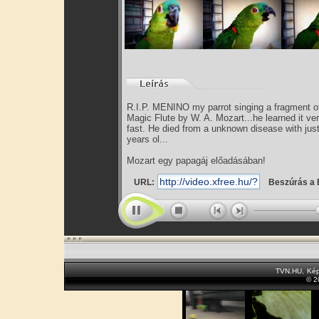
R.I.P. MENINO my parrot singing a fragment o
Magic Flute by W. A. Mozart...he learned it ve
fast. He died from a unknown disease with jus
years ol...
Mozart egy papagáj előadásában!
URL:
Beszúrás a 
TVN.HU
,
Kép
© 2