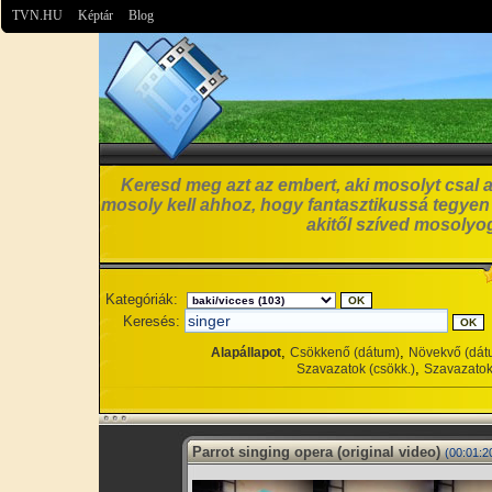
TVN.HU
Képtár
Blog
Keresd meg azt az embert, aki mosolyt csal a
mosoly kell ahhoz, hogy fantasztikussá tegyen
akitől szíved mosolyog
Kategóriák:
Keresés:
,
,
Alapállapot
Csökkenő (dátum)
Növekvő (dát
,
Szavazatok (csökk.)
Szavazatok
Parrot singing opera (original video)
(00:01:2