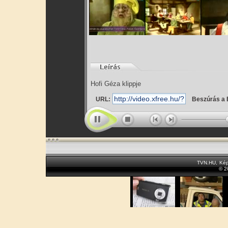
Hofi Géza klippje
URL:
Beszúrás a 
TVN.HU
,
Kép
© 2